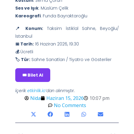
Kostüm
: Sema Çoruh
Ses ve Işık
: Müslüm Çelik
Kareografi
: Funda Bayraktaroğlu
📍 Konum:
Taksim İstiklal Sahne, Beyoğlu/
İstanbul
📅 Tarih:
16 Haziran 2026, 19:30
💰
Ücretli
🏷️ Tür:
Sahne Sanatları / Tiyatro ve Gösteriler
🎟️ Bilet Al
İçerik
etkinlik.io
‘dan alınmıştır.
Nida
Haziran 15, 2026
10:07 pm
No Comments