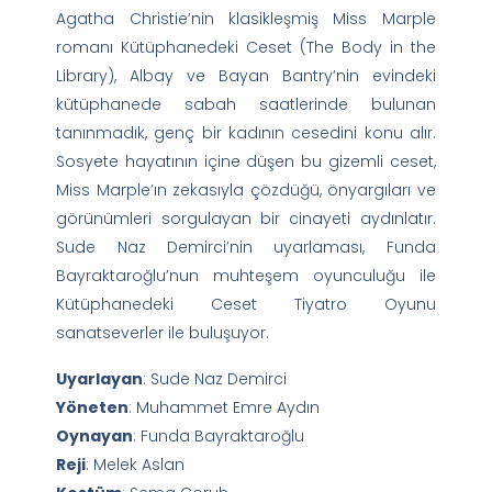
Agatha Christie’nin klasikleşmiş Miss Marple
romanı Kütüphanedeki Ceset (The Body in the
Library), Albay ve Bayan Bantry’nin evindeki
kütüphanede sabah saatlerinde bulunan
tanınmadık, genç bir kadının cesedini konu alır.
Sosyete hayatının içine düşen bu gizemli ceset,
Miss Marple’ın zekasıyla çözdüğü, önyargıları ve
görünümleri sorgulayan bir cinayeti aydınlatır.
Sude Naz Demirci’nin uyarlaması, Funda
Bayraktaroğlu’nun muhteşem oyunculuğu ile
Kütüphanedeki Ceset Tiyatro Oyunu
sanatseverler ile buluşuyor.
Uyarlayan
: Sude Naz Demirci
Yöneten
: Muhammet Emre Aydın
Oynayan
: Funda Bayraktaroğlu
Reji
: Melek Aslan