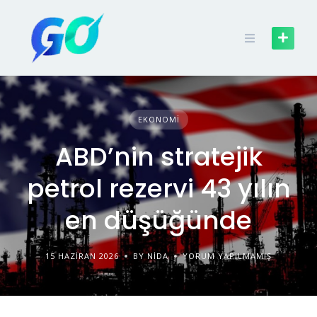
EKONOMI
ABD’nin stratejik
petrol rezervi 43 yılın
en düşüğünde
15 HAZIRAN 2026
BY NIDA
YORUM YAPILMAMIŞ