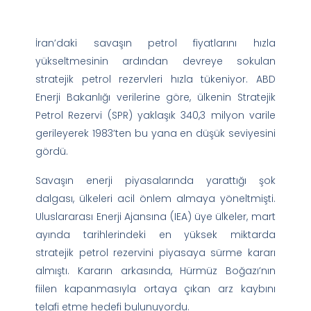
İran’daki savaşın petrol fiyatlarını hızla
yükseltmesinin ardından devreye sokulan
stratejik petrol rezervleri hızla tükeniyor. ABD
Enerji Bakanlığı verilerine göre, ülkenin Stratejik
Petrol Rezervi (SPR) yaklaşık 340,3 milyon varile
gerileyerek 1983’ten bu yana en düşük seviyesini
gördü.
Savaşın enerji piyasalarında yarattığı şok
dalgası, ülkeleri acil önlem almaya yöneltmişti.
Uluslararası Enerji Ajansına (IEA) üye ülkeler, mart
ayında tarihlerindeki en yüksek miktarda
stratejik petrol rezervini piyasaya sürme kararı
almıştı. Kararın arkasında, Hürmüz Boğazı’nın
fiilen kapanmasıyla ortaya çıkan arz kaybını
telafi etme hedefi bulunuyordu.