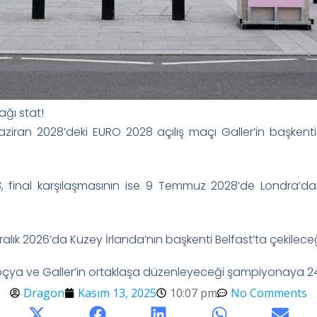
ağı stat!
ziran 2028’deki EURO 2028 açılış maçı Galler’in başkenti
8, final karşılaşmasının ise 9 Temmuz 2028’de Londra’d
lık 2026’da Kuzey İrlanda’nın başkenti Belfast’ta çekileceği 
skoçya ve Galler’in ortaklaşa düzenleyeceği şampiyonaya 24
Dragon
Kasım 13, 2025
10:07 pm
No Comments