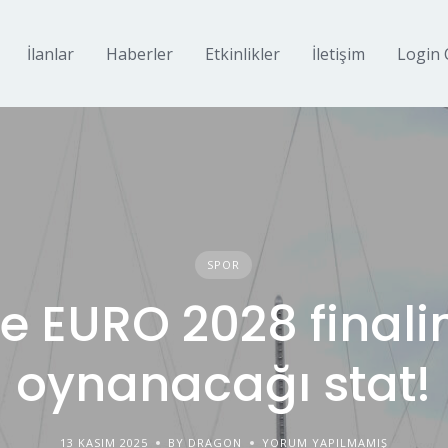
İlanlar
Haberler
Etkinlikler
İletişim
Login 
SPOR
te EURO 2028 finali
oynanacağı stat!
13 KASIM 2025
BY DRAGON
YORUM YAPILMAMIŞ