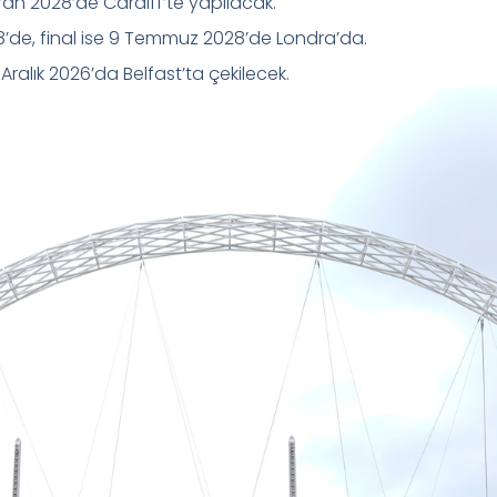
ran 2028’de Cardiff’te yapılacak.
8’de, final ise 9 Temmuz 2028’de Londra’da.
Aralık 2026’da Belfast’ta çekilecek.