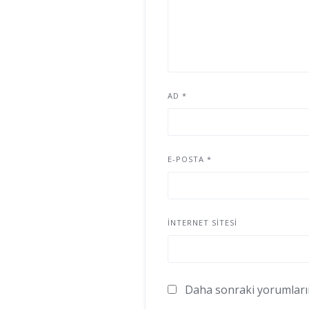
AD
*
E-POSTA
*
İNTERNET SITESI
Daha sonraki yorumlarımd