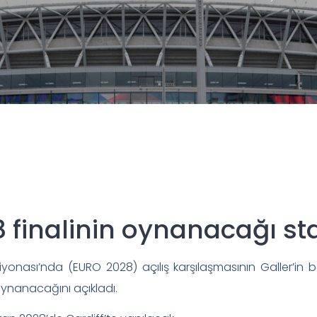
 finalinin oynanacağı sta
nası’nda (EURO 2028) açılış karşılaşmasının Galler’in ba
oynanacağını açıkladı.