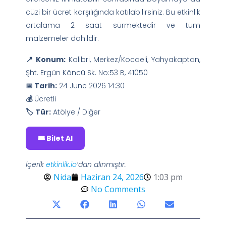
cüzi bir ücret karşılığında katılabilirsiniz. Bu etkinlik
ortalama 2 saat sürmektedir ve tüm
malzemeler dahildir.
📍 Konum:
Kolibri, Merkez/Kocaeli, Yahyakaptan,
Şht. Ergün Köncü Sk. No:53 B, 41050
📅 Tarih:
24 June 2026 14:30
💰
Ücretli
🏷️ Tür:
Atölye / Diğer
🎟️ Bilet Al
İçerik
etkinlik.io
‘dan alınmıştır.
Nida
Haziran 24, 2026
1:03 pm
No Comments