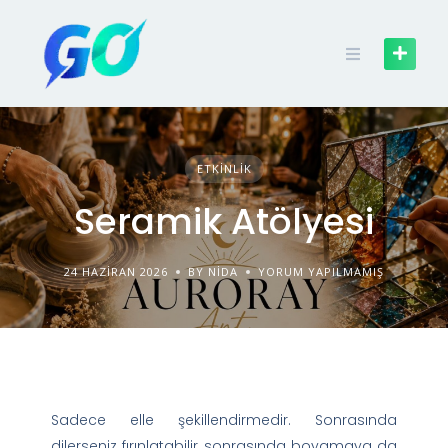
ETKINLIK
Seramik Atölyesi
24 HAZIRAN 2026
BY NIDA
YORUM YAPILMAMIŞ
Sadece elle şekillendirmedir. Sonrasında
dilerseniz fırınlatabilir sonrasında boyamaya da