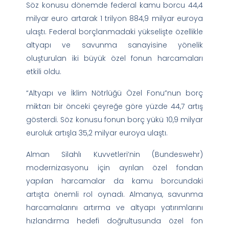
Söz konusu dönemde federal kamu borcu 44,4
milyar euro artarak 1 trilyon 884,9 milyar euroya
ulaştı. Federal borçlanmadaki yükselişte özellikle
altyapı ve savunma sanayisine yönelik
oluşturulan iki büyük özel fonun harcamaları
etkili oldu.
“Altyapı ve İklim Nötrlüğü Özel Fonu”nun borç
miktarı bir önceki çeyreğe göre yüzde 44,7 artış
gösterdi. Söz konusu fonun borç yükü 10,9 milyar
euroluk artışla 35,2 milyar euroya ulaştı.
Alman Silahlı Kuvvetleri’nin (Bundeswehr)
modernizasyonu için ayrılan özel fondan
yapılan harcamalar da kamu borcundaki
artışta önemli rol oynadı. Almanya, savunma
harcamalarını artırma ve altyapı yatırımlarını
hızlandırma hedefi doğrultusunda özel fon