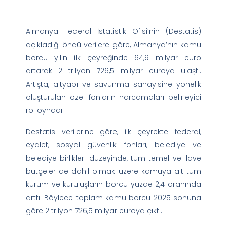
Almanya Federal İstatistik Ofisi’nin (Destatis)
açıkladığı öncü verilere göre, Almanya’nın kamu
borcu yılın ilk çeyreğinde 64,9 milyar euro
artarak 2 trilyon 726,5 milyar euroya ulaştı.
Artışta, altyapı ve savunma sanayisine yönelik
oluşturulan özel fonların harcamaları belirleyici
rol oynadı.
Destatis verilerine göre, ilk çeyrekte federal,
eyalet, sosyal güvenlik fonları, belediye ve
belediye birlikleri düzeyinde, tüm temel ve ilave
bütçeler de dahil olmak üzere kamuya ait tüm
kurum ve kuruluşların borcu yüzde 2,4 oranında
arttı. Böylece toplam kamu borcu 2025 sonuna
göre 2 trilyon 726,5 milyar euroya çıktı.