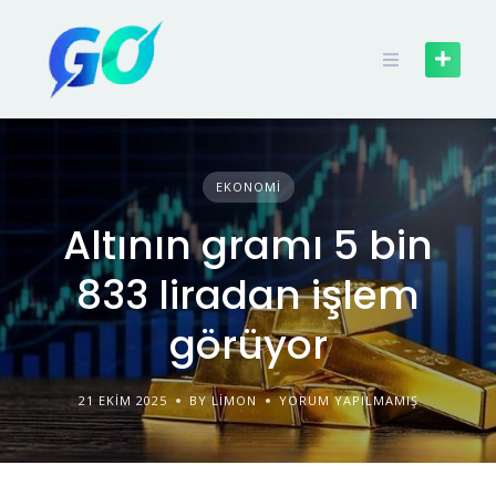
EKONOMI
Altının gramı 5 bin
833 liradan işlem
görüyor
21 EKIM 2025
BY LIMON
YORUM YAPILMAMIŞ