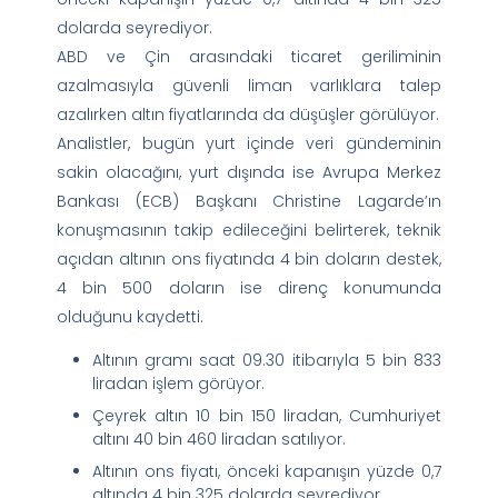
dolarda seyrediyor.
ABD ve Çin arasındaki ticaret geriliminin
azalmasıyla güvenli liman varlıklara talep
azalırken altın fiyatlarında da düşüşler görülüyor.
Analistler, bugün yurt içinde veri gündeminin
sakin olacağını, yurt dışında ise Avrupa Merkez
Bankası (ECB) Başkanı Christine Lagarde’ın
konuşmasının takip edileceğini belirterek, teknik
açıdan altının ons fiyatında 4 bin doların destek,
4 bin 500 doların ise direnç konumunda
olduğunu kaydetti.
Altının gramı saat 09.30 itibarıyla 5 bin 833
liradan işlem görüyor.
Çeyrek altın 10 bin 150 liradan, Cumhuriyet
altını 40 bin 460 liradan satılıyor.
Altının ons fiyatı, önceki kapanışın yüzde 0,7
altında 4 bin 325 dolarda seyrediyor.