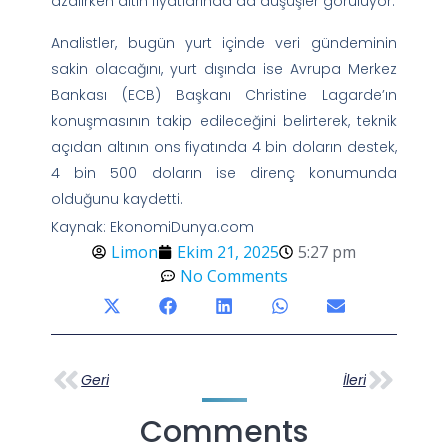
azalırken altın fiyatlarında da düşüşler görülüyor.
Analistler, bugün yurt içinde veri gündeminin
sakin olacağını, yurt dışında ise Avrupa Merkez
Bankası (ECB) Başkanı Christine Lagarde’ın
konuşmasının takip edileceğini belirterek, teknik
açıdan altının ons fiyatında 4 bin doların destek,
4 bin 500 doların ise direnç konumunda
olduğunu kaydetti.
Kaynak: EkonomiDunya.com
Limon
Ekim 21, 2025
5:27 pm
No Comments
Geri
İleri
Comments