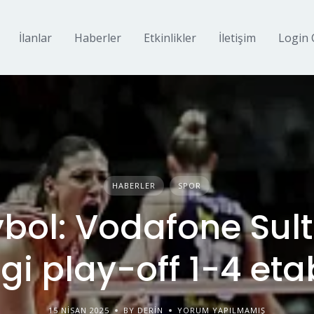
İlanlar
Haberler
Etkinlikler
İletişim
Login 
HABERLER
SPOR
bol: Vodafone Sul
igi play-off 1-4 eta
15 NISAN 2025
BY DERIN
YORUM YAPILMAMIŞ