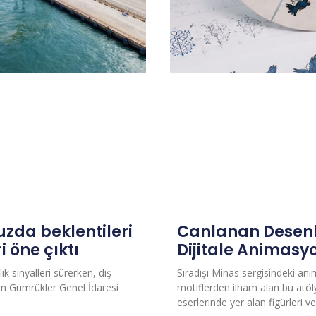
uzda beklentileri
Canlanan Desenl
i öne çıktı
Dijitale Animasy
ık sinyalleri sürerken, dış
Sıradışı Minas sergisindeki an
Çin Gümrükler Genel İdaresi
motiflerden ilham alan bu atöl
eserlerinde yer alan figürleri 