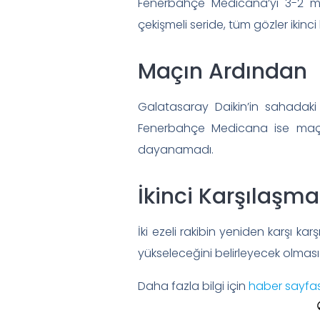
Fenerbahçe Medicana’yı 3-2 mağ
çekişmeli seride, tüm gözler ikinci
Maçın Ardından
Galatasaray Daikin’in sahadak
Fenerbahçe Medicana ise maç b
dayanamadı.
İkinci Karşılaş
İki ezeli rakibin yeniden karşı 
yükseleceğini belirleyecek olmas
Daha fazla bilgi için
haber sayfas