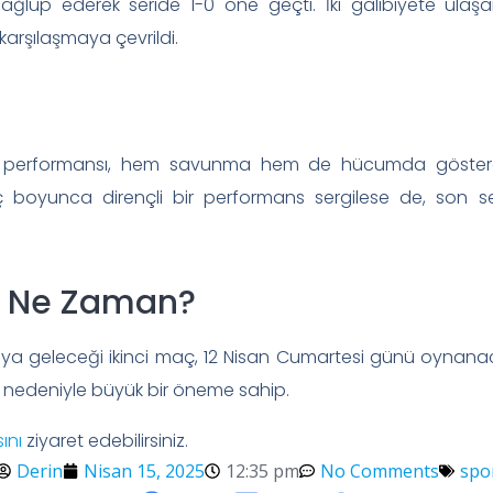
lup ederek seride 1-0 öne geçti. İki galibiyete ulaşa
 karşılaşmaya çevrildi.
i performansı, hem savunma hem de hücumda gösterdiği
oyunca dirençli bir performans sergilese de, son set
ma Ne Zaman?
karşıya geleceği ikinci maç, 12 Nisan Cumartesi günü oynana
ı nedeniyle büyük bir öneme sahip.
ını
ziyaret edebilirsiniz.
Derin
Nisan 15, 2025
12:35 pm
No Comments
spo