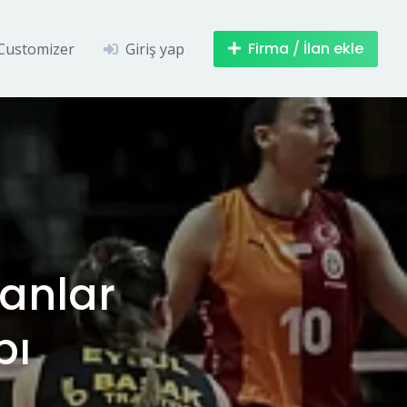
Firma / İlan ekle
Customizer
Giriş yap
tanlar
bı