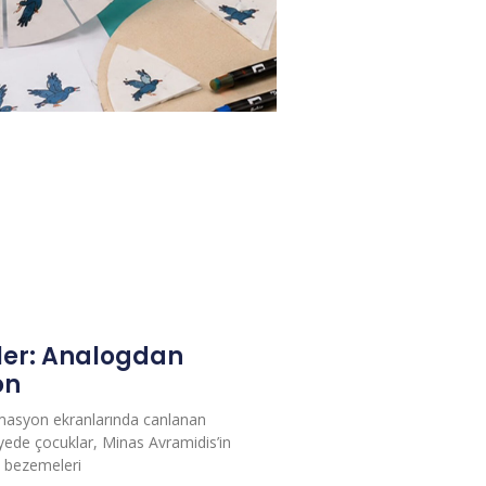
er: Analogdan
on
imasyon ekranlarında canlanan
yede çocuklar, Minas Avramidis’in
ve bezemeleri