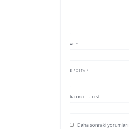
AD
*
E-POSTA
*
İNTERNET SITESI
Daha sonraki yorumlarımd