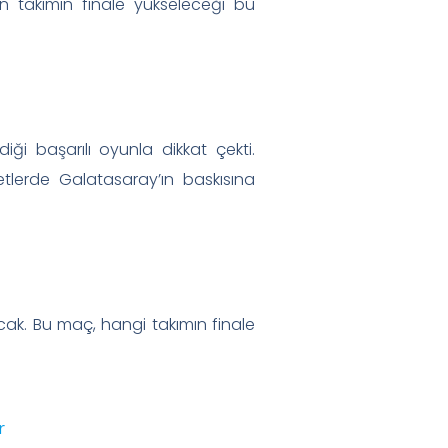
n takımın finale yükseleceği bu
 başarılı oyunla dikkat çekti.
lerde Galatasaray’ın baskısına
cak. Bu maç, hangi takımın finale
r