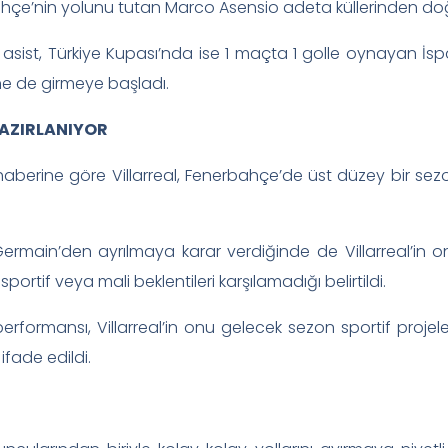
hçe’nin yolunu tutan Marco Asensio adeta küllerinden do
asist, Türkiye Kupası’nda ise 1 maçta 1 golle oynayan İsp
ne de girmeye başladı.
HAZIRLANIYOR
 haberine göre Villarreal, Fenerbahçe’de üst düzey bir se
ermain’den ayrılmaya karar verdiğinde de Villarreal’in 
portif veya mali beklentileri karşılamadığı belirtildi.
erformansı, Villarreal’in onu gelecek sezon sportif projele
ifade edildi.