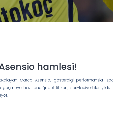
 Asensio hamlesi!
kalayan Marco Asensio, gösterdiği performansla İspany
te geçmeye hazırlandığı belirtilirken, sarı-lacivertliler yıl
uyor.