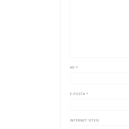
AD
*
E-POSTA
*
İNTERNET SITESI