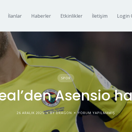
İlanlar
Haberler
Etkinlikler
İletişim
Login 
SPOR
real’den Asensio h
26 ARALIK 2025
BY DRAGON
YORUM YAPILMAMIŞ