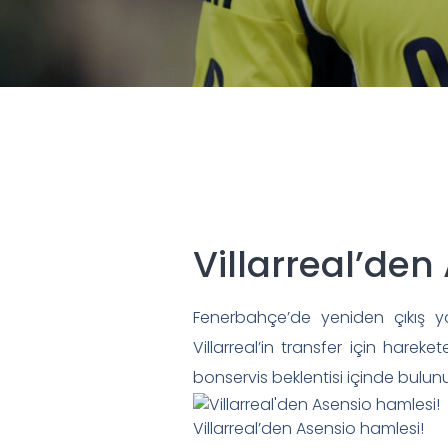
Villarreal’den
Fenerbahçe’de yeniden çıkış ya
Villarreal’in transfer için hareke
bonservis beklentisi içinde bulun
Villarreal’den Asensio hamlesi!