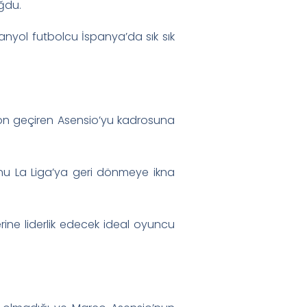
ğdu.
anyol futbolcu İspanya’da sık sık
zon geçiren Asensio’yu kadrosuna
onu La Liga’ya geri dönmeye ikna
rine liderlik edecek ideal oyuncu