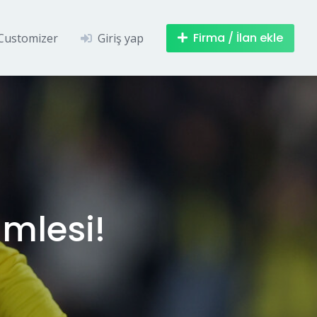
Firma / İlan ekle
Customizer
Giriş yap
amlesi!