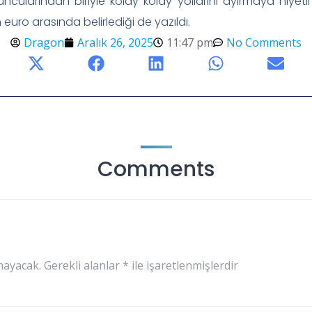
uncularından biriyle kolay kolay yollarını ayırmaya niye
n euro arasında belirlediği de yazıldı.
Dragon
Aralık 26, 2025
11:47 pm
No Comments
Comments
mayacak.
Gerekli alanlar
*
ile işaretlenmişlerdir