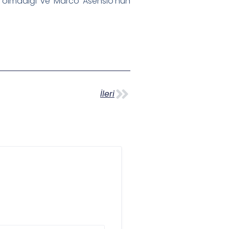
tli olmadığı ve Marco Asensio’nun
İleri