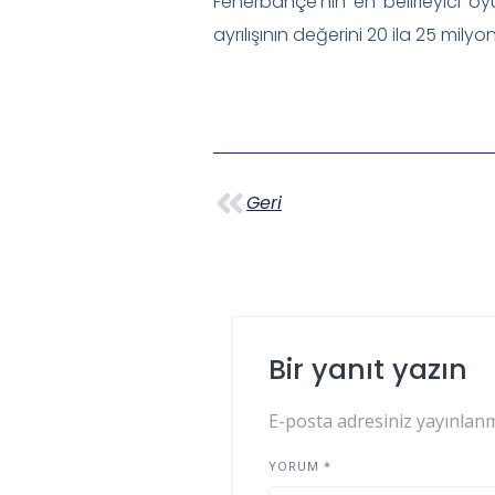
Fenerbahçe’nin en belirleyici oy
ayrılışının değerini 20 ila 25 milyo
Geri
Bir yanıt yazın
E-posta adresiniz yayınlan
YORUM
*