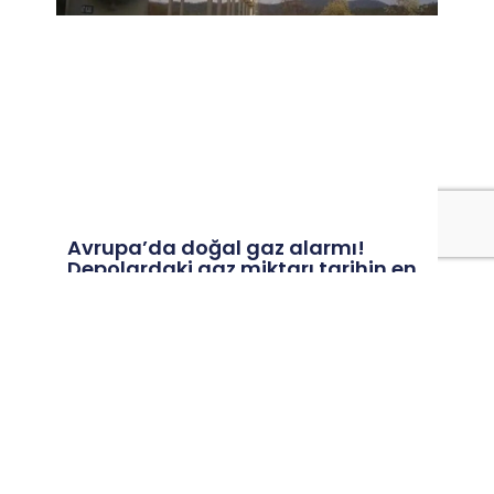
Avrupa’da doğal gaz alarmı!
Depolardaki gaz miktarı tarihin en
düşük seviyesinde
Rus enerji şirketi Gazprom, Avrupa’nın yer altı
doğal gaz depolarındaki gaz miktarının 6 Ağustos
itibarıyla tarihin en düşük seviyesine gerilediğini
Devamı