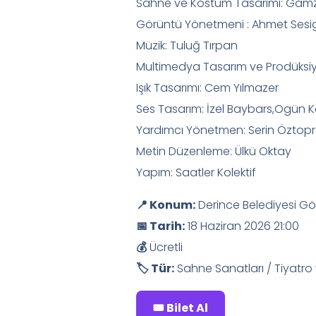
Sahne ve Kostüm Tasarımı: Gam
Görüntü Yönetmeni : Ahmet Sesig
Müzik: Tuluğ Tırpan
Multimedya Tasarım ve Prodüksiyon
Işık Tasarımı: Cem Yılmazer
Ses Tasarım: İzel Baybars,Ogün K
Yardımcı Yönetmen: Serin Öztop
Metin Düzenleme: Ülkü Oktay
Yapım: Saatler Kolektif
📍 Konum:
Derince Belediyesi Göst
📅 Tarih:
18 Haziran 2026 21:00
💰
Ücretli
🏷 Tür:
Sahne Sanatları / Tiyatro 
🎟 Bilet Al