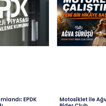
ımlandı: EPDK
Motosiklet ile Ağv
dı
Rider Club