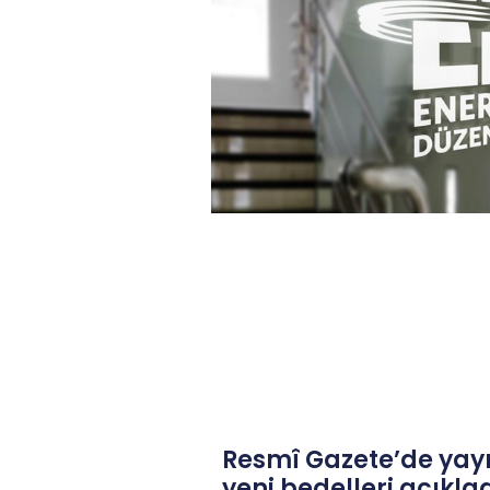
Resmî Gazete’de yay
yeni bedelleri açıkla