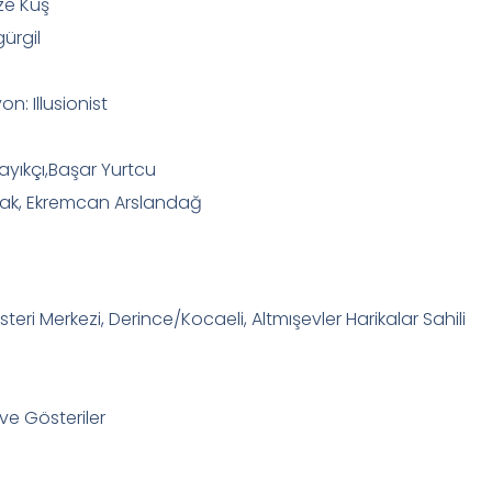
ze Kuş
ürgil
: Illusionist
ayıkçı,Başar Yurtcu
rak, Ekremcan Arslandağ
eri Merkezi, Derince/Kocaeli, Altmışevler Harikalar Sahili
ve Gösteriler