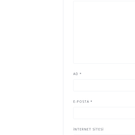
AD
*
E-POSTA
*
İNTERNET SITESI