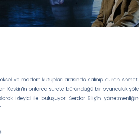
eneksel ve modern kutupları arasında salınıp duran Ahmet
kan Keskin’in onlarca surete büründüğü bir oyunculuk şöle
arak izleyici ile buluşuyor. Serdar Biliş’in yönetmenl
.
ş