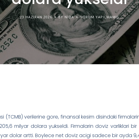
23 HAZIRAN 2026
BY NIDA
YORUM YAPILMAMIŞ
 (TCMB) verilerine gore, finansal kesim disindaki firmalar
205,6 milyar dolara yukseldi. Firmalarin doviz varliklari bi
milyar dolar artti. Boylece net doviz acigi sadece bir ayda 9