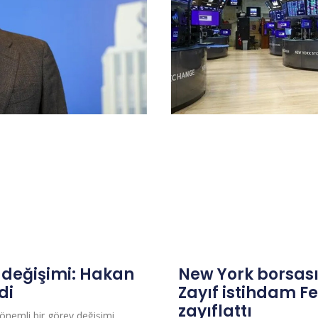
 değişimi: Hakan
New York borsası 
di
Zayıf istihdam Fe
zayıflattı
önemli bir görev değişimi