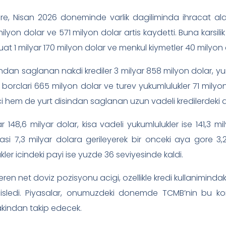
ore, Nisan 2026 doneminde varlik dagiliminda ihracat al
ilyon dolar ve 571 milyon dolar artis kaydetti. Buna karsilik
uat 1 milyar 170 milyon dolar ve menkul kiymetler 40 milyon 
indan saglanan nakdi krediler 3 milyar 858 milyon dolar, yu
t borclari 665 milyon dolar ve turev yukumlulukler 71 milyon
i hem de yurt disindan saglanan uzun vadeli kredilerdeki ar
r 148,6 milyar dolar, kisa vadeli yukumlulukler ise 141,3 mi
si 7,3 milyar dolara gerileyerek bir onceki aya gore 3,2
ler icindeki payi ise yuzde 36 seviyesinde kaldi.
eren net doviz pozisyonu acigi, ozellikle kredi kullanimindak
 genisledi. Piyasalar, onumuzdeki donemde TCMB’nin bu k
 yakindan takip edecek.