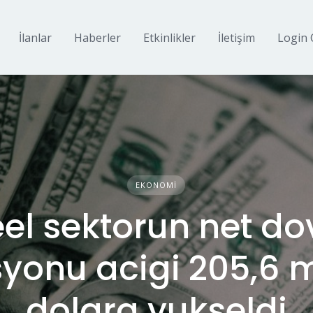
İlanlar
Haberler
Etkinlikler
İletişim
Login 
EKONOMI
el sektorun net do
syonu acigi 205,6 m
dolara yukseldi