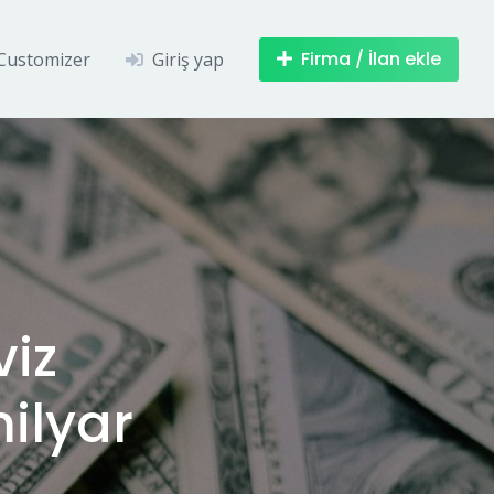
Firma / İlan ekle
Customizer
Giriş yap
viz
ilyar