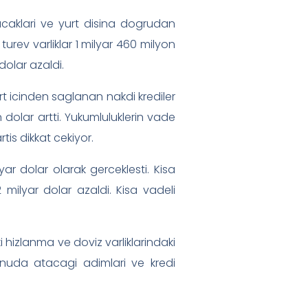
acaklari ve yurt disina dogrudan
 turev varliklar 1 milyar 460 milyon
dolar azaldi.
rt icinden saglanan nakdi krediler
 dolar artti. Yukumluluklerin vade
tis dikkat cekiyor.
lyar dolar olarak gerceklesti. Kisa
 milyar dolar azaldi. Kisa vadeli
i hizlanma ve doviz varliklarindaki
onuda atacagi adimlari ve kredi