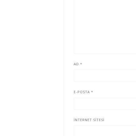
AD
*
E-POSTA
*
İNTERNET SITESI