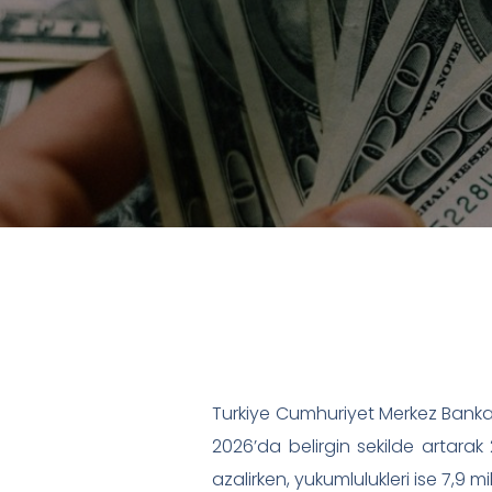
Turkiye Cumhuriyet Merkez Bankasi
2026’da belirgin sekilde artarak 
azalirken, yukumlulukleri ise 7,9 