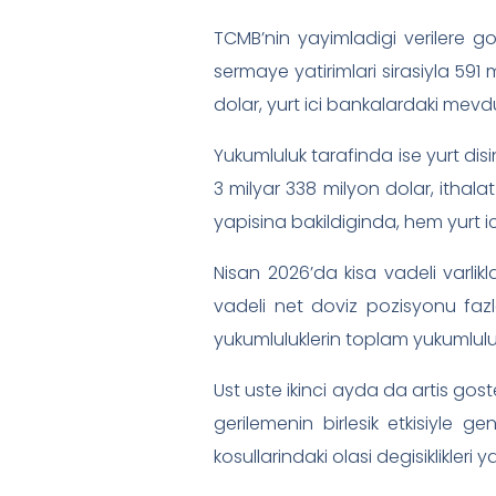
TCMB’nin yayimladigi verilere g
sermaye yatirimlari sirasiyla 591 m
dolar, yurt ici bankalardaki mevd
Yukumluluk tarafinda ise yurt dis
3 milyar 338 milyon dolar, ithala
yapisina bakildiginda, hem yurt ic
Nisan 2026’da kisa vadeli varlikla
vadeli net doviz pozisyonu fazla
yukumluluklerin toplam yukumluluk
Ust uste ikinci ayda da artis gost
gerilemenin birlesik etkisiyle
kosullarindaki olasi degisiklikleri