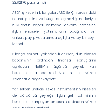
22.921,76 puana indi.
ABD’li şirketlerin bilançoları, ABD ile Çin arasındaki
ticaret gerilimi ve bütçe anlaşmazlığı nedeniyle
hükümetin kapalı kalmaya devam etmesine
ilişkin endişeler yatırımcıların odağında yer
alırken, pay piyasalarında açılışta yatay bir seyir
izlendi.
Bilanço sezonu yakından izlenirken, dün piyasa
kapanışının ardından finansal sonuçlarını
açıklayan Netflix’in üçüncü çeyrek karı
beklentilerin altında kaldı. Şirket hisseleri yüzde
7’den fazla değer kaybetti.
Yarı iletken üreticisi Texas Instruments’ın hisseleri
de dördüncü çeyreğe ilişkin gelir tahmininin
beklentileri karşılayamamasının ardından yüzde
7’nin üzerinde geriledi.