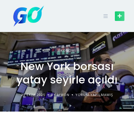
EKONOMI
New York borsası
yatay seyirle açıldı
23 EKIM 2025
BY LIMON
YORUM YAPILMAMIŞ