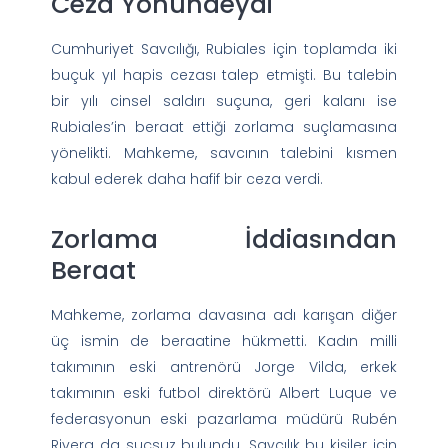
Ceza Yönündeydi
Cumhuriyet Savcılığı, Rubiales için toplamda iki
buçuk yıl hapis cezası talep etmişti. Bu talebin
bir yılı cinsel saldırı suçuna, geri kalanı ise
Rubiales’in beraat ettiği zorlama suçlamasına
yönelikti. Mahkeme, savcının talebini kısmen
kabul ederek daha hafif bir ceza verdi.
Zorlama İddiasından
Beraat
Mahkeme, zorlama davasına adı karışan diğer
üç ismin de beraatine hükmetti. Kadın milli
takımının eski antrenörü Jorge Vilda, erkek
takımının eski futbol direktörü Albert Luque ve
federasyonun eski pazarlama müdürü Rubén
Rivera da suçsuz bulundu. Savcılık bu kişiler için