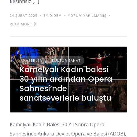
kesintisiz […]
24 ŞUBAT 2025
BY DIDEM
YORUM YAPILMAMIŞ
READ MORE
HABERLER
KÜLTÜR-SANAT
Kamelyalı Kadın balesi
30 yılın ardından Opera
Sahnesi’nde
sanatseverlerle buluştu
Kamelyalı Kadın Balesi 30 Yıl Sonra Opera
Sahnesinde Ankara Devlet Opera ve Balesi (ADOB),