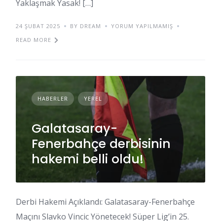
Yaklaşmak Yasak! […]
24 ŞUBAT 2025
BY DREAM
YORUM YAPILMAMIŞ
READ MORE
HABERLER
YEREL
Galatasaray-
Fenerbahçe derbisinin
hakemi belli oldu!
Derbi Hakemi Açıklandı: Galatasaray-Fenerbahçe
Maçını Slavko Vincic Yönetecek! Süper Lig’in 25.