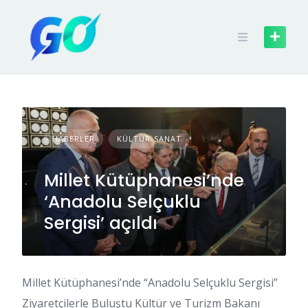
Skip
to
content
HABERLER
KÜLTÜR-SANAT
Millet Kütüphanesi’nde
‘Anadolu Selçuklu
Sergisi’ açıldı
Millet Kütüphanesi’nde “Anadolu Selçuklu Sergisi”
Ziyaretçilerle Buluştu Kültür ve Turizm Bakanı