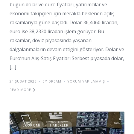
bugün dolar ve euro fiyatları, yatırımcılar ve
ekonomi takipçileri için merakla beklenen açılış
rakamlarıyla güne başladı. Dolar 36,4060 liradan,
euro ise 38,2330 liradan işlem görüyor. Bu
rakamlar, döviz piyasasında yaşanan
dalgalanmaların devam ettiğini gösteriyor. Dolar ve
Euro’nun Alış-Satış Fiyatları Serbest piyasada dolar,
[…]
24 ŞUBAT 2025
BY DREAM
YORUM YAPILMAMIŞ
READ MORE
EKONOMI
HABERLER