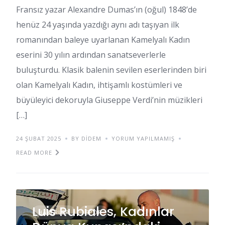
Fransız yazar Alexandre Dumas’ın (oğul) 1848’de
henüz 24 yaşında yazdığı aynı adı taşıyan ilk
romanından baleye uyarlanan Kamelyalı Kadın
eserini 30 yılın ardından sanatseverlerle
buluşturdu. Klasik balenin sevilen eserlerinden biri
olan Kamelyalı Kadın, ihtişamlı kostümleri ve
büyüleyici dekoruyla Giuseppe Verdi’nin müzikleri
[…]
24 ŞUBAT 2025
BY DIDEM
YORUM YAPILMAMIŞ
READ MORE
Luis Rubiales, Kadınlar
HABERLER
SPOR