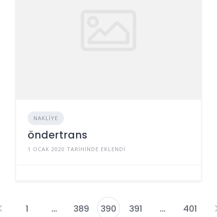
NAKLIYE
öndertrans
1 OCAK 2020 TARIHINDE EKLENDI
1
…
389
390
391
…
401
Yazı