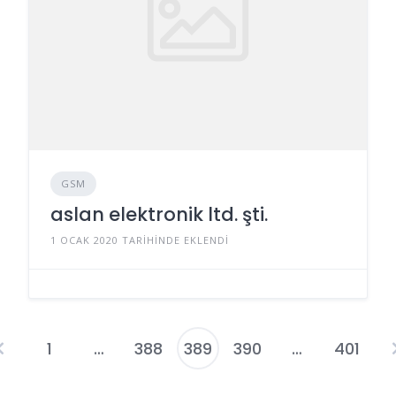
GSM
aslan elektronik ltd. şti.
1 OCAK 2020 TARIHINDE EKLENDI
1
…
388
389
390
…
401
Yazı