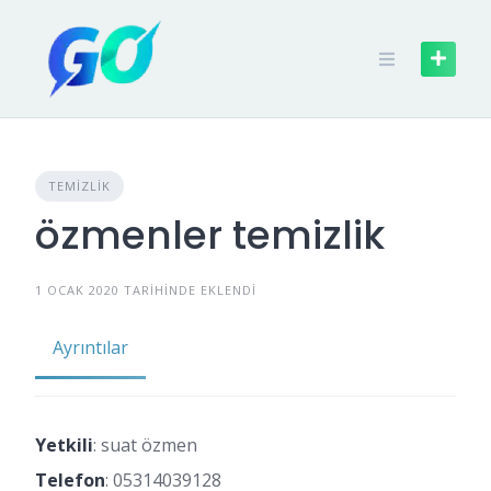
TEMIZLIK
özmenler temizlik
1 OCAK 2020 TARIHINDE EKLENDI
Ayrıntılar
Yetkili
: suat özmen
Telefon
:
05314039128