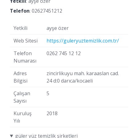
Yetkili
: ayşe özer
Telefon
:
02627451212
Yetkili
ayşe özer
Web Sitesi
https://guleryuztemizlik.com.tr/
Telefon
0262 745 12 12
Numarası
Adres
zincirlikuyu mah. karaaslan cad.
Bilgisi
24 d:0 darıca/kocaeli
Çalışan
5
Sayısı
Kuruluş
2018
Yılı
güler yüz temizlik şirketleri