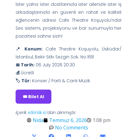
İster yalnız ister dostlarınızla ister ailenizle ister iş
arkadaşlarınızla en güvenli en rahat ve kaliteli
eğlencenin adresi Cafe Theatre Koşuyolu’nda!
Ses sistemi, projeksiyonu ve bar sunumuyla her
pazartesi sahne sizin!
📍 Konum:
Cafe Theatre Koşuyolu, Üsküdar/
İstanbul, Bekir Sıtkı Sezgin Sok. No:168
📅 Tarih:
06 July 2026 20:30
💰
Ücretli
🏷️ Tür:
Konser / Parti & Canlı Müzik
🎟️ Bilet Al
İçerik
etkinlik.io
‘dan alınmıştır.
Nida
Temmuz 6, 2026
1:08 pm
No Comments