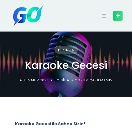
ETKINLIK
Karaoke Gecesi
6 TEMMUZ 2026
BY NIDA
YORUM YAPILMAMIŞ
Karaoke Gecesi ile Sahne Sizin!