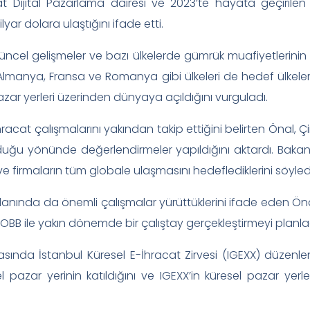
cat Dijital Pazarlama dairesi ve 2023’te hayata geçirile
yar dolara ulaştığını ifade etti.
üncel gelişmeler ve bazı ülkelerde gümrük muafiyetlerinin k
on Almanya, Fransa ve Romanya gibi ülkeleri de hedef ülkele
 pazar yerleri üzerinden dünyaya açıldığını vurguladı.
hracat çalışmalarını yakından takip ettiğini belirten Önal, 
olduğu yönünde değerlendirmeler yapıldığını aktardı. Baka
 ve firmaların tüm globale ulaşmasını hedeflediklerini söyled
anında da önemli çalışmalar yürüttüklerini ifade eden Öna
e TOBB ile yakın dönemde bir çalıştay gerçekleştirmeyi planladı
asında İstanbul Küresel E-İhracat Zirvesi (IGEXX) düzenl
l pazar yerinin katıldığını ve IGEXX’in küresel pazar yer