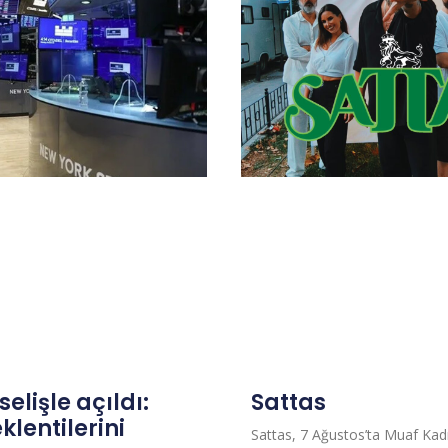
elişle açıldı:
Sattas
klentilerini
Sattas, 7 Ağustos’ta Muaf Ka