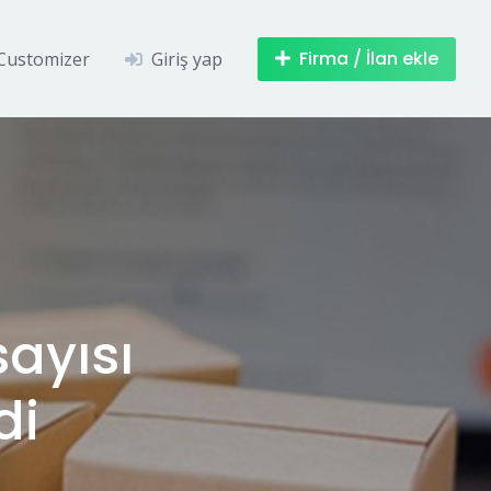
Firma / İlan ekle
Customizer
Giriş yap
sayısı
di