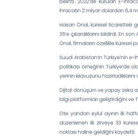
belirtti. 2022’de kurulan E-İhra
ihracatın 2 milyar dolardan 6,4 mil
Hasan Önal, küresel ticaretteki g
35’e çıkardıklarını bildirdi. En s
Önal, firmaların özellikle küresel
Suudi Arabistan’ın Türkiye’nin e-i
politikası örneğinin Türkiye’de 
yerinin kılavuzunu hazırladıklarını
Dijital dönüşüm ve yapay zeka al
bilgi platformları geliştirdiğini v
Öte yandan eylül ayının ilk haft
düzenlenen ilk zirveye 33 kürese
noktası haline geldiğini kaydetti.