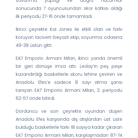
savunma yaptığı ve doğru hücumlar
sonucunda 7 oyuncusundan skor katkısı aldığı
ilk periyodu 27-16 önde tamamladı.
İkinci çeyrekte Kai Jones ile etkili olan ve farkı
koruyan lacivert-beyazlı ekip, soyunma odasına
49-38 üstün gitti.
EA7 Emporio Armani Milan, ikinci yarıda önemli
bir geri dönüşe imza attı. Leday’in peş peşe
kazandırdığı basketlerle skoru lehine çeviren ve
Anadolu Efes’e sadece 8 sayı atma şansı
tanıyan EA7 Emporio Armani Milan, 3. periyodu
62-57 önde bitirdi.
Dördüncü ve son çeyrekte oyundan düşen
Anadolu Efes karşısında dış atışlardan üst üste
bulduğu basketlerle farkı 18 sayıya kadar çıkaran
EA7 Emporio Armani Milan, karşılaşmadan 87-74