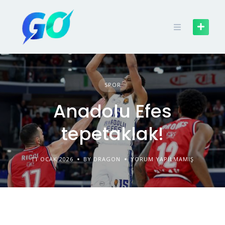
SPOR
Anadolu Efes
tepetaklak!
11 OCAK 2026
BY DRAGON
YORUM YAPILMAMIŞ