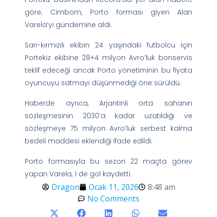
göre; Cimbom, Porto forması giyen Alan
Varela’yı gündemine aldı.
Sarı-kırmızılı ekibin 24 yaşındaki futbolcu için
Portekiz ekibine 28+4 milyon Avro’luk bonservis
teklif edeceği ancak Porto yönetiminin bu fiyata
oyuncuyu satmayı düşünmediği öne sürüldü.
Haberde ayrıca, Arjantinli orta sahanın
sözleşmesinin 2030’a kadar uzatıldığı ve
sözleşmeye 75 milyon Avro’luk serbest kalma
bedeli maddesi eklendiği ifade edildi.
Porto formasıyla bu sezon 22 maçta görev
yapan Varela, 1 de gol kaydetti.
Dragon
Ocak 11, 2026
8:48 am
No Comments