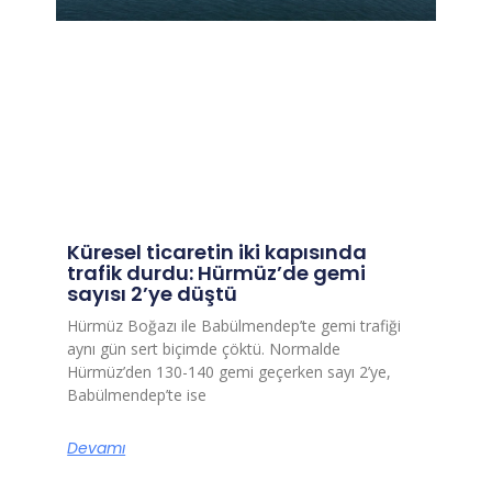
Küresel ticaretin iki kapısında
trafik durdu: Hürmüz’de gemi
sayısı 2’ye düştü
Hürmüz Boğazı ile Babülmendep’te gemi trafiği
aynı gün sert biçimde çöktü. Normalde
Hürmüz’den 130-140 gemi geçerken sayı 2’ye,
Babülmendep’te ise
Devamı