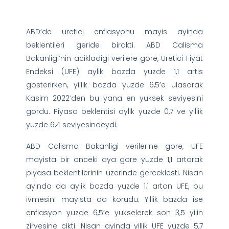
ABD’de uretici enflasyonu mayis ayinda
beklentileri geride birakti. ABD Calisma
Bakanligi’nin acikladigi verilere gore, Uretici Fiyat
Endeksi (UFE) aylik bazda yuzde 1,1 artis
gosterirken, yillik bazda yuzde 6,5’e ulasarak
Kasim 2022’den bu yana en yuksek seviyesini
gordu. Piyasa beklentisi aylik yuzde 0,7 ve yillik
yuzde 6,4 seviyesindeydi.
ABD Calisma Bakanligi verilerine gore, UFE
mayista bir onceki aya gore yuzde 1,1 artarak
piyasa beklentilerinin uzerinde gerceklesti. Nisan
ayinda da aylik bazda yuzde 1,1 artan UFE, bu
ivmesini mayista da korudu. Yillik bazda ise
enflasyon yuzde 6,5’e yukselerek son 3,5 yilin
zirvesine cikti. Nisan ayinda yillik UFE yuzde 5,7