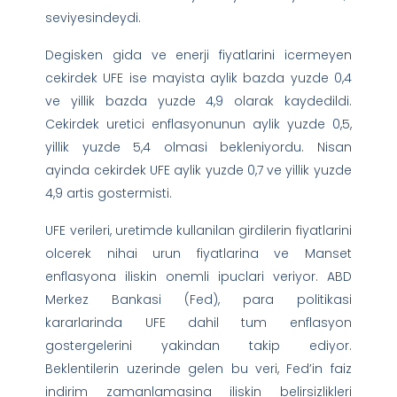
seviyesindeydi.
Degisken gida ve enerji fiyatlarini icermeyen
cekirdek UFE ise mayista aylik bazda yuzde 0,4
ve yillik bazda yuzde 4,9 olarak kaydedildi.
Cekirdek uretici enflasyonunun aylik yuzde 0,5,
yillik yuzde 5,4 olmasi bekleniyordu. Nisan
ayinda cekirdek UFE aylik yuzde 0,7 ve yillik yuzde
4,9 artis gostermisti.
UFE verileri, uretimde kullanilan girdilerin fiyatlarini
olcerek nihai urun fiyatlarina ve Manset
enflasyona iliskin onemli ipuclari veriyor. ABD
Merkez Bankasi (Fed), para politikasi
kararlarinda UFE dahil tum enflasyon
gostergelerini yakindan takip ediyor.
Beklentilerin uzerinde gelen bu veri, Fed’in faiz
indirim zamanlamasina iliskin belirsizlikleri