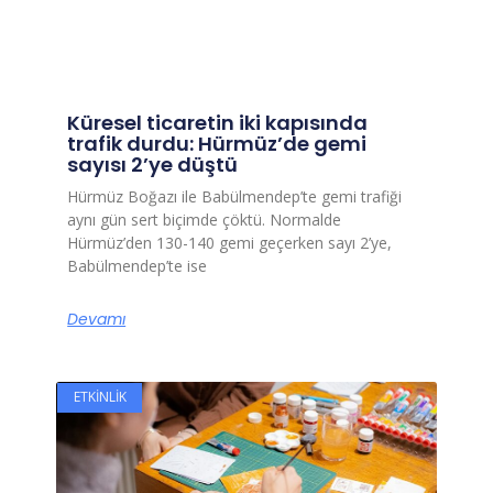
Küresel ticaretin iki kapısında
trafik durdu: Hürmüz’de gemi
sayısı 2’ye düştü
Hürmüz Boğazı ile Babülmendep’te gemi trafiği
aynı gün sert biçimde çöktü. Normalde
Hürmüz’den 130-140 gemi geçerken sayı 2’ye,
Babülmendep’te ise
Devamı
ETKINLIK