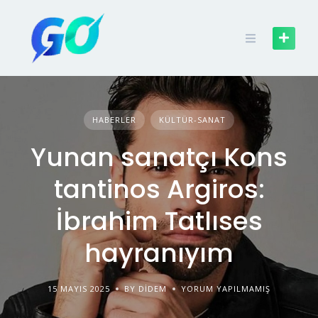
HABERLER
KÜLTÜR-SANAT
Yunan sanatçı Kons
tantinos Argiros:
İbrahim Tatlıses
hayranıyım
15 MAYIS 2025
BY DIDEM
YORUM YAPILMAMIŞ