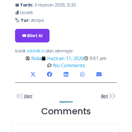
📅 Tarih:
11 Haziran 2026, 12:30
💰
Ucretli
🏷️ Tur:
Atolye
🎟️ Bilet Al
İcerik
etkinlik.io
‘dan alınmıştır.
Nida
Haziran 11, 2026
9:01 am
No Comments
Geri
İleri
Comments