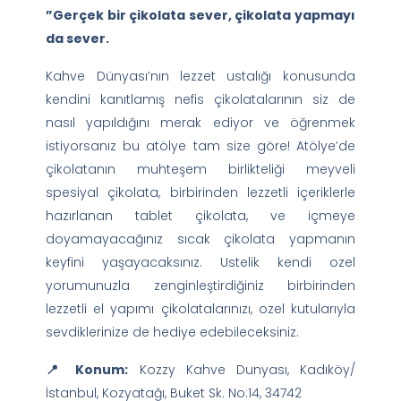
”Gerçek bir çikolata sever, çikolata yapmayı
da sever.
Kahve Dünyası’nın lezzet ustalığı konusunda
kendini kanıtlamış nefis çikolatalarının siz de
nasıl yapıldığını merak ediyor ve öğrenmek
istiyorsanız bu atölye tam size göre! Atölye’de
çikolatanın muhteşem birlikteliği meyveli
spesiyal çikolata, birbirinden lezzetli içeriklerle
hazırlanan tablet çikolata, ve içmeye
doyamayacağınız sıcak çikolata yapmanın
keyfini yaşayacaksınız. Ustelik kendi ozel
yorumunuzla zenginleştirdiğiniz birbirinden
lezzetli el yapımı çikolatalarınızı, ozel kutularıyla
sevdiklerinize de hediye edebileceksiniz.
📍 Konum:
Kozzy Kahve Dunyası, Kadıköy/
İstanbul, Kozyatağı, Buket Sk. No:14, 34742