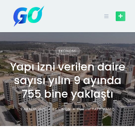
EKONOMI
Yapı izni verilen daire
sayısı yılın 9 ayında
755 bine yaklaştı
9 ARALIK 2025
BY LIMON
YORUM YAPILMAMIŞ