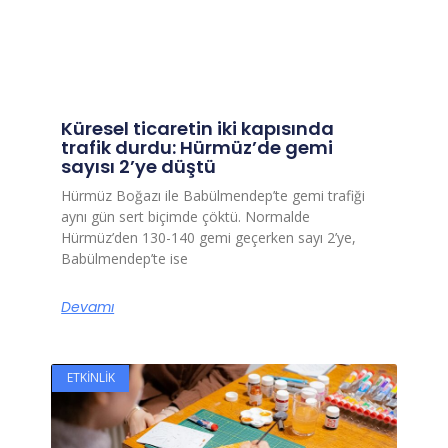
Küresel ticaretin iki kapısında
trafik durdu: Hürmüz’de gemi
sayısı 2’ye düştü
Hürmüz Boğazı ile Babülmendep’te gemi trafiği
aynı gün sert biçimde çöktü. Normalde
Hürmüz’den 130-140 gemi geçerken sayı 2’ye,
Babülmendep’te ise
Devamı
ETKINLIK