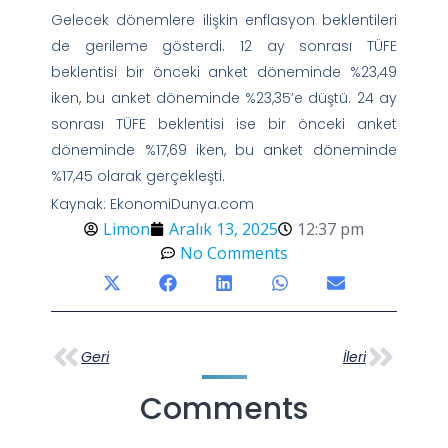
Gelecek dönemlere ilişkin enflasyon beklentileri
de gerileme gösterdi. 12 ay sonrası TÜFE
beklentisi bir önceki anket döneminde %23,49
iken, bu anket döneminde %23,35’e düştü. 24 ay
sonrası TÜFE beklentisi ise bir önceki anket
döneminde %17,69 iken, bu anket döneminde
%17,45 olarak gerçekleşti.
Kaynak: EkonomiDunya.com
Limon
Aralık 13, 2025
12:37 pm
No Comments
Geri
İleri
Comments