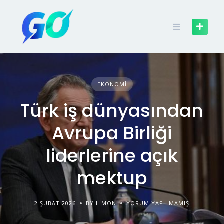
EKONOMI
Türk iş dünyasından
Avrupa Birliği
liderlerine açık
mektup
2 ŞUBAT 2026
BY LIMON
YORUM YAPILMAMIŞ