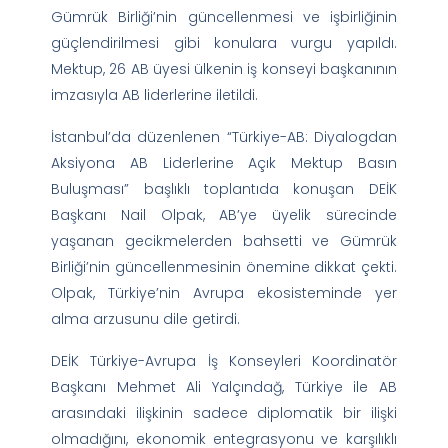
Gümrük Birliği’nin güncellenmesi ve işbirliğinin
güçlendirilmesi gibi konulara vurgu yapıldı.
Mektup, 26 AB üyesi ülkenin iş konseyi başkanının
imzasıyla AB liderlerine iletildi.
İstanbul’da düzenlenen “Türkiye-AB: Diyalogdan
Aksiyona AB Liderlerine Açık Mektup Basın
Buluşması” başlıklı toplantıda konuşan DEİK
Başkanı Nail Olpak, AB’ye üyelik sürecinde
yaşanan gecikmelerden bahsetti ve Gümrük
Birliği’nin güncellenmesinin önemine dikkat çekti.
Olpak, Türkiye’nin Avrupa ekosisteminde yer
alma arzusunu dile getirdi.
DEİK Türkiye-Avrupa İş Konseyleri Koordinatör
Başkanı Mehmet Ali Yalçındağ, Türkiye ile AB
arasındaki ilişkinin sadece diplomatik bir ilişki
olmadığını, ekonomik entegrasyonu ve karşılıklı