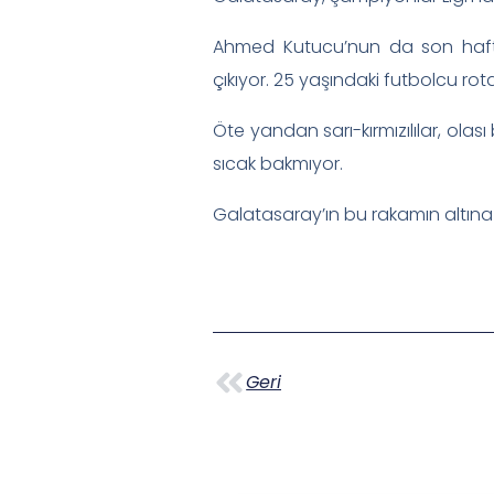
Ahmed Kutucu’nun da son haftal
çıkıyor. 25 yaşındaki futbolcu ro
Öte yandan sarı-kırmızılılar, ol
sıcak bakmıyor.
Galatasaray’ın bu rakamın altına
Geri