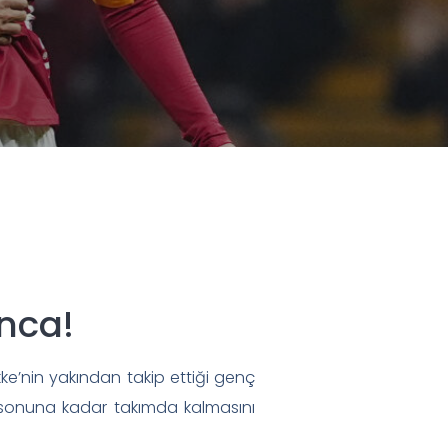
nca!
ke’nin yakından takip ettiği genç
 sonuna kadar takımda kalmasını