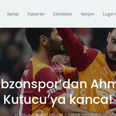
İlanlar
Haberler
Etkinlikler
İletişim
Login 
SPOR
abzonspor’dan Ah
Kutucu’ya kanca!
26 ARALIK 2025
BY DRAGON
YORUM YAPILMAMIŞ