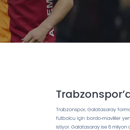
Trabzonspor’
Trabzonspor, Galatasaray forması
futbolcu için bordo‑mavililer 
istiyor. Galatasaray ise 6 milyon 