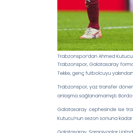
Trabzonspor’dan Ahmed Kutucu
Trabzonspor, Galatasaray formas
Tekke, genç futbolcuyu yakından
Trabzonspor, yaz transfer dönem
anlaşma sağlanamamıştı. Bordo-m
Galatasaray cephesinde ise trans
Kutucu’nun sezon sonuna kadar t
Galatasaray, Şampiyonlar Ligi’n