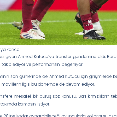
’ya kanca!
ı giyen Ahmed Kutucu’yu transfer gündemine aldı. Bordo-ma
 takip ediyor ve performansını beğeniyor.
inin son günlerinde de Ahmed Kutucu için girişimlerde 
avililerin ilgisi bu dönemde de devam ediyor.
fere mesafeli bir duruş söz konusu. Sarı-kırmızılıların t
akımda kalmasını istiyor.
de 28’ine kadar oynatabileceği oyuncularla yollarını şu 