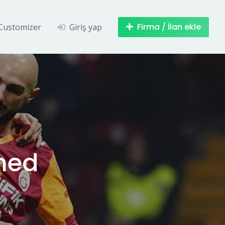
Firma / İlan ekle
Customizer
Giriş yap
med