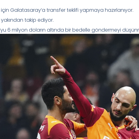
in Galatasaray’a transfer teklifi yapmaya hazırlanıyor.
 yakından takip ediyor.
u 6 milyon doların altında bir bedelle göndermeyi düşün