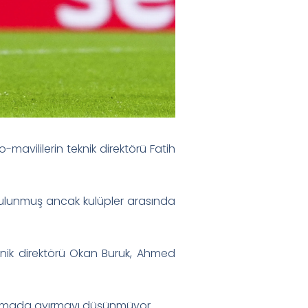
vililerin teknik direktörü Fatih
bulunmuş ancak kulüpler arasında
eknik direktörü Okan Buruk, Ahmed
aşamada ayırmayı düşünmüyor.