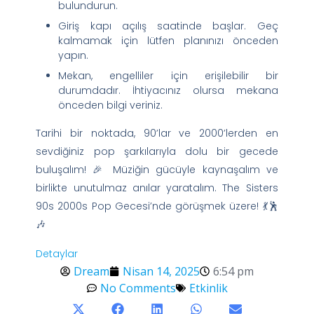
bulundurun.
Giriş kapı açılış saatinde başlar. Geç
kalmamak için lütfen planınızı önceden
yapın.
Mekan, engelliler için erişilebilir bir
durumdadır. İhtiyacınız olursa mekana
önceden bilgi veriniz.
Tarihi bir noktada, 90’lar ve 2000’lerden en
sevdiğiniz pop şarkılarıyla dolu bir gecede
buluşalım! 🎉 Müziğin gücüyle kaynaşalım ve
birlikte unutulmaz anılar yaratalım. The Sisters
90s 2000s Pop Gecesi’nde görüşmek üzere! 💃🕺
🎶
Detaylar
Dream
Nisan 14, 2025
6:54 pm
No Comments
Etkinlik