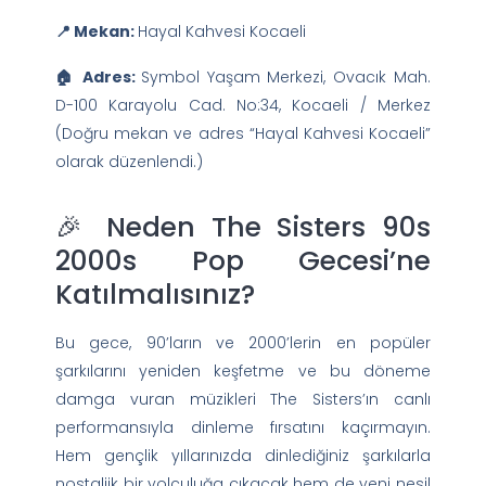
📍 Mekan:
Hayal Kahvesi Kocaeli
🏠 Adres:
Symbol Yaşam Merkezi, Ovacık Mah.
D-100 Karayolu Cad. No:34, Kocaeli / Merkez
(Doğru mekan ve adres “Hayal Kahvesi Kocaeli”
olarak düzenlendi.)
🎉 Neden The Sisters 90s
2000s Pop Gecesi’ne
Katılmalısınız?
Bu gece, 90’ların ve 2000’lerin en popüler
şarkılarını yeniden keşfetme ve bu döneme
damga vuran müzikleri The Sisters’ın canlı
performansıyla dinleme fırsatını kaçırmayın.
Hem gençlik yıllarınızda dinlediğiniz şarkılarla
nostaljik bir yolculuğa çıkacak hem de yeni nesil