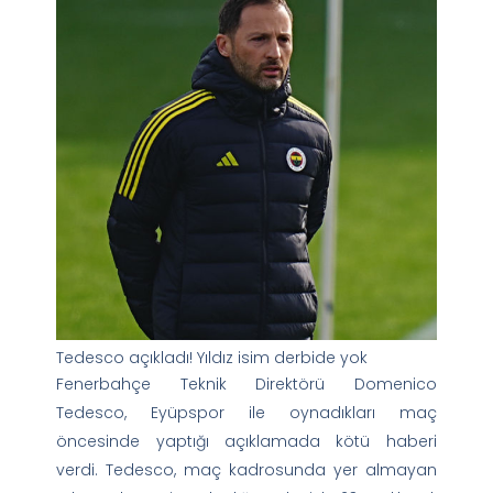
Tedesco açıkladı! Yıldız isim derbide yok
Fenerbahçe Teknik Direktörü Domenico
Tedesco, Eyüpspor ile oynadıkları maç
öncesinde yaptığı açıklamada kötü haberi
verdi. Tedesco, maç kadrosunda yer almayan