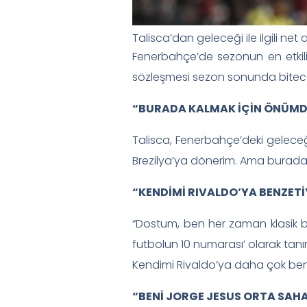
Talisca’dan geleceği ile ilgili net
Fenerbahçe’de sezonun en etkili 
sözleşmesi sezon sonunda bitecek o
“BURADA KALMAK İÇİN ÖNÜMDE
Talisca, Fenerbahçe’deki geleceğiy
Brezilya’ya dönerim. Ama burada k
“KENDİMİ RIVALDO’YA BENZET
“Dostum, ben her zaman klasik b
futbolun 10 numarası’ olarak tanı
Kendimi Rivaldo’ya daha çok benz
“BENİ JORGE JESUS ORTA SAH