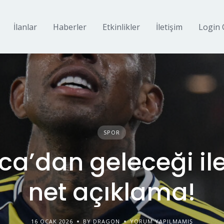
İlanlar
Haberler
Etkinlikler
İletişim
Login 
SPOR
ca’dan geleceği ile 
net açıklama!
16 OCAK 2026
BY DRAGON
YORUM YAPILMAMIŞ