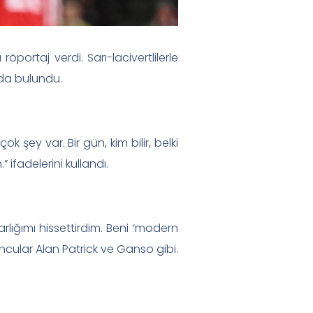
ortaj verdi. Sarı-lacivertlilerle
ada bulundu.
 şey var. Bir gün, kim bilir, belki
ifadelerini kullandı.
ığımı hissettirdim. Beni ‘modern
ncular Alan Patrick ve Ganso gibi.