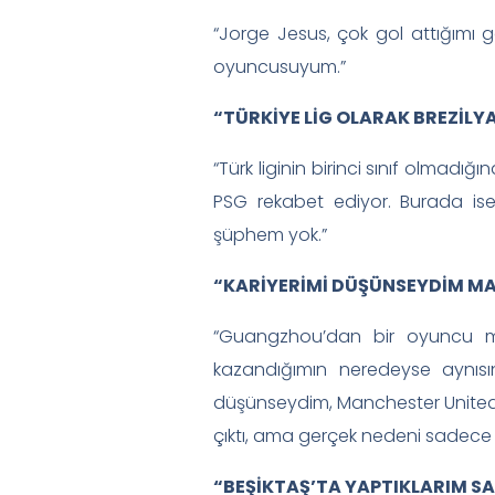
“Jorge Jesus, çok gol attığımı 
oyuncusuyum.”
“TÜRKİYE LİG OLARAK BREZİLY
“Türk liginin birinci sınıf olmadı
PSG rekabet ediyor. Burada ise
şüphem yok.”
“KARİYERİMİ DÜŞÜNSEYDİM M
“Guangzhou’dan bir oyuncu mill
kazandığımın neredeyse aynısı
düşünseydim, Manchester United’
çıktı, ama gerçek nedeni sadece 
“BEŞİKTAŞ’TA YAPTIKLARIM S