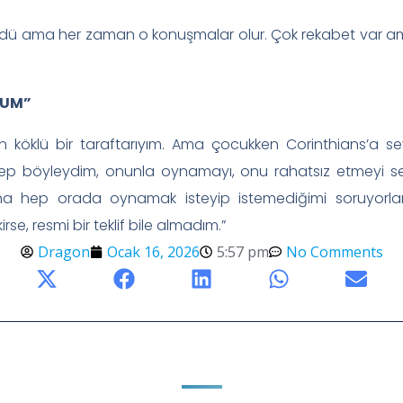
gördü ama her zaman o konuşmalar olur. Çok rekabet var 
YUM”
nın köklü bir taraftarıyım. Ama çocukken Corinthians’a
Hep böyleydim, onunla oynamayı, onu rahatsız etmeyi se
a hep orada oynamak isteyip istemediğimi soruyorl
e, resmi bir teklif bile almadım.”
Dragon
Ocak 16, 2026
5:57 pm
No Comments