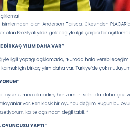
 açıklama!
isimlerinden olan Anderson Talisca, ülkesinden PLACAR’a röp
lan Brezilyalı yıldız geleceğiyle ilgili çarpıcı bir açıklam
 BİRKAÇ YILIM DAHA VAR”
le ilgili yaptığı açıklamada, “Burada hala verebileceğim çok
almak için birkaç yılım daha var, Türkiye’de çok mutluyum.” 
İYORUM”
ir oyun kurucu olmadım, her zaman sahada daha çok varl
mlayanlar var. Ben klasik bir oyuncu değilim. Bugün bu oyu
etiyorum, kalite açısından değil tabii…”
A OYUNCUSU YAPTI”