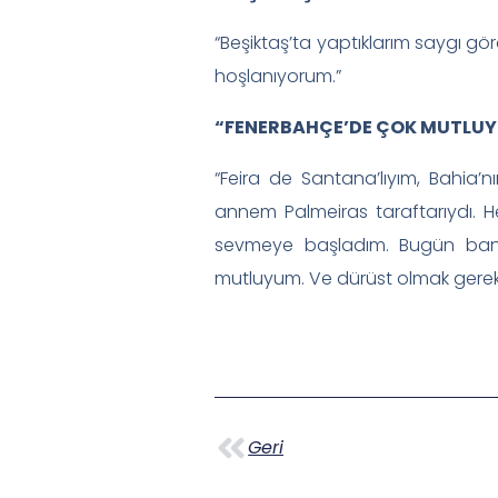
“Beşiktaş’ta yaptıklarım saygı 
hoşlanıyorum.”
“FENERBAHÇE’DE ÇOK MUTLU
“Feira de Santana’lıyım, Bahia’
annem Palmeiras taraftarıydı. 
sevmeye başladım. Bugün ban
mutluyum. Ve dürüst olmak gerekirs
Geri