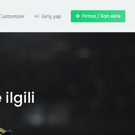
Firma / İlan ekle
Customizer
Giriş yap
ilgili