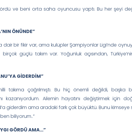
gördü ve beni orta saha oyuncusu yaptı. Bu her şeyi değ
A’NIN ÖNÜNDE”
ğına dair bir fikir var, ama kulüpler Şampiyonlar Ligi’nde 
 birçok güçlü takım var. Yoğunluk açısından, Türkiye’n
ANU’YA GİDERDİM”
i takıma çağrılmıştı. Bu hiç önemli değildi, başka bir
nı kazanıyordum. Ailemin hayatını değiştirmek için do
a giderdim ama aradaki fark çok büyüktü. Bunu kimseye sö
ben biliyorum..”
AYGI GÖRDÜ AMA…”