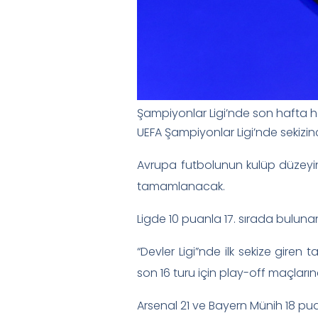
Şampiyonlar Ligi’nde son hafta 
UEFA Şampiyonlar Ligi’nde sekizi
Avrupa futbolunun kulüp düzeyin
tamamlanacak.
Ligde 10 puanla 17. sırada buluna
“Devler Ligi”nde ilk sekize giren
son 16 turu için play-off maçları
Arsenal 21 ve Bayern Münih 18 pua