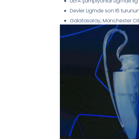
UEFA Şampiyonlar Ligi’nde li
Devler Ligi’nde son 16 turunun
Galatasaray, Manchester Ci