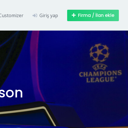
Firma / İlan ekle
Customizer
Giriş yap
 son