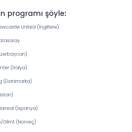
n programı şöyle:
wcastle United (İngiltere)
latasaray
(Azerbaycan)
ter (İtalya)
g (Danimarka)
kistan)
larreal (İspanya)
o/Glimt (Norveç)