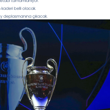
g etabı tamamlanıyor.
 kaderi belli olacak.
ty deplasmanına çıkacak.