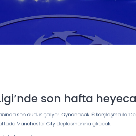
igi’nde son hafta heyeca
tabında son düdük çalıyor. Oynanacak 18 karşılaşma ile ‘Dev
k haftada Manchester City deplasmanına çıkacak.