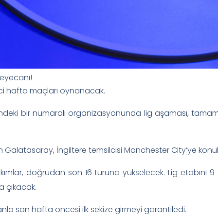
heyecanı!
nci hafta maçları oynanacak.
deki bir numaralı organizasyonunda lig aşaması, tamamı
n Galatasaray, İngiltere temsilcisi Manchester City’ye konu
 takımlar, doğrudan son 16 turuna yükselecek. Lig etabını 9
na çıkacak.
nla son hafta öncesi ilk sekize girmeyi garantiledi.