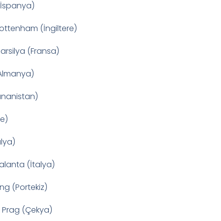
 (İspanya)
Tottenham (İngiltere)
arsilya (Fransa)
(Almanya)
unanistan)
re)
lya)
talanta (İtalya)
ng (Portekiz)
a Prag (Çekya)