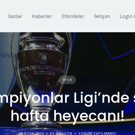
İlanlar
Haberler
Etkinlikler
İletişim
Login 
SPOR
piyonlar Ligi’nde
hafta heyecanı!
28 OCAK 2026
BY DRAGON
YORUM YAPILMAMIŞ