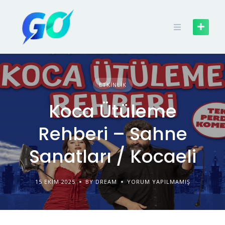
ETKINLIK
Koca Ütüleme
Rehberi – Sahne
Sanatları / Kocaeli
15 EKIM 2025
BY DREAM
YORUM YAPILMAMIŞ