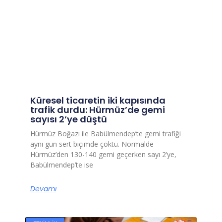
Küresel ticaretin iki kapısında
trafik durdu: Hürmüz’de gemi
sayısı 2’ye düştü
Hürmüz Boğazı ile Babülmendep’te gemi trafiği
aynı gün sert biçimde çöktü. Normalde
Hürmüz’den 130-140 gemi geçerken sayı 2’ye,
Babülmendep’te ise
Devamı