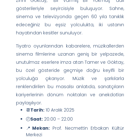
Zihni Göktay, “Bir Varmış Bir Yokmuş” adlı
gösterileriyle seyircisiyle buluşuyor. Sahne,
sinema ve televizyonda geçen 60 yıla tanıklık
edeceğiniz bu eşsiz yolculukta, iki ustanın
hayatından kesitler sunuluyor.
Tiyatro oyunlarından kabarelere, müzikallerden
sinema filmlerine uzanan geniş bir yelpazede,
unutulmaz eserlere imza atan Tamer ve Göktay,
bu özel gösteride geçmişe doğru keyifli bir
yolculuğa çıkarıyor. Müzik ve şarkılarla
renklendirilen bu masalsı anlatıda, sanatçıların
kariyerlerinin dönüm noktaları ve anekdotları
paylaşılıyor.
📆
Tarih:
10 Aralık 2025
🕗
Saat:
20:00 – 22:00
📍
Mekan:
Prof. Necmettin Erbakan Kültür
Merkezi