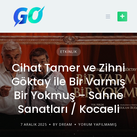
ETKINLIK
Cihat Tamer ve Zihni
Göktay ile Bir Varmış
Bir Yokmuş – Sahne
Sanatları / Kocaeli
7 ARALIK 2025
BY DREAM
YORUM YAPILMAMIŞ