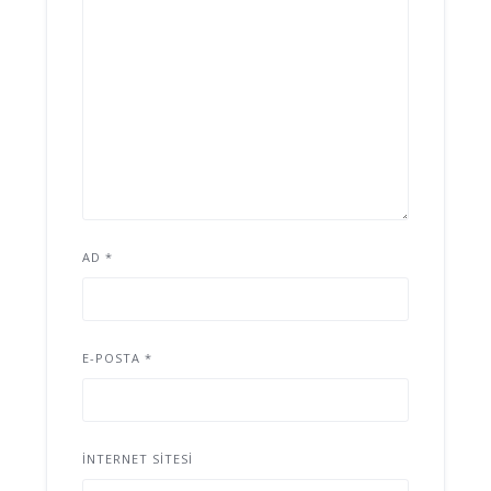
AD
*
E-POSTA
*
İNTERNET SITESI