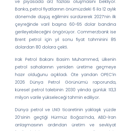
ve piyasada arz fazlası oluşmasını bekliyor.
Banka, petrol fiyatlarının önümüzdeki 6 ila 12 aylık
dönemde düşüş eğilimini sürdürerek 2027’nin ilk
çeyreğinde varil başına 60-65 dolar bandına
gerileyebileceğini öngörüyor. Commerzbank ise
Brent petrol için yıl sonu fiyat tahminini 85
dolardan 80 dolara çekti.
Irak Petrol Bakanı Basim Muhammed, ülkenin
petrol sahalarının yeniden üretime geçmeye
hazır olduğunu açıkladı. Öte yandan OPEC’in
2026 Dünya Petrol Görünümü raporunda,
küresel petrol talebinin 2030 yılında günlük 113,3
milyon varile yükseleceği tahmin ediliyor.
Dünya petrol ve LNG ticaretinin yaklaşık yüzde
20’sinin geçtiği Hürmüz Boğazı’nda, ABD-İran
anlaşmasının ardından üretim ve sevkiyat