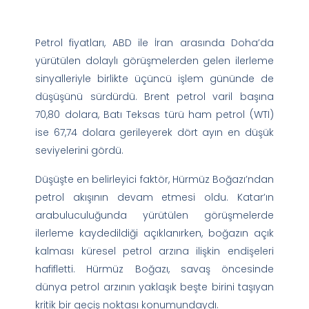
Petrol fiyatları, ABD ile İran arasında Doha’da
yürütülen dolaylı görüşmelerden gelen ilerleme
sinyalleriyle birlikte üçüncü işlem gününde de
düşüşünü sürdürdü. Brent petrol varil başına
70,80 dolara, Batı Teksas türü ham petrol (WTI)
ise 67,74 dolara gerileyerek dört ayın en düşük
seviyelerini gördü.
Düşüşte en belirleyici faktör, Hürmüz Boğazı’ndan
petrol akışının devam etmesi oldu. Katar’ın
arabuluculuğunda yürütülen görüşmelerde
ilerleme kaydedildiği açıklanırken, boğazın açık
kalması küresel petrol arzına ilişkin endişeleri
hafifletti. Hürmüz Boğazı, savaş öncesinde
dünya petrol arzının yaklaşık beşte birini taşıyan
kritik bir geçiş noktası konumundaydı.