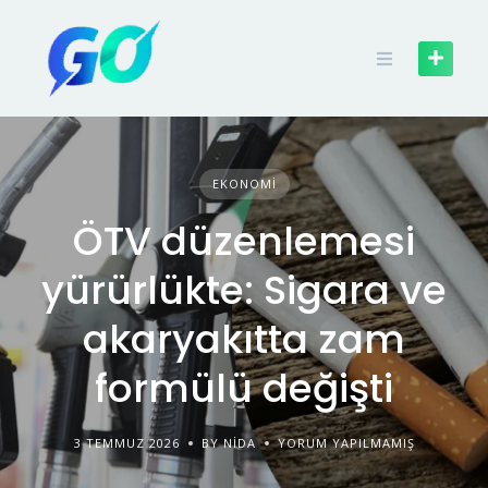
EKONOMI
ÖTV düzenlemesi
yürürlükte: Sigara ve
akaryakıtta zam
formülü değişti
3 TEMMUZ 2026
BY NIDA
YORUM YAPILMAMIŞ