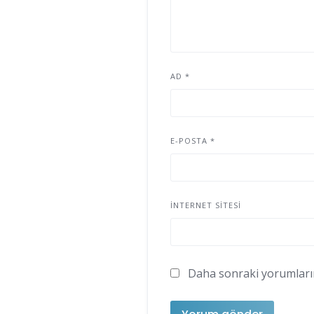
AD
*
E-POSTA
*
İNTERNET SITESI
Daha sonraki yorumlarımd