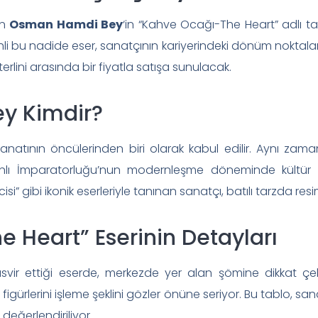
en
Osman Hamdi Bey
‘in “Kahve Ocağı-The Heart” adlı t
hli bu nadide eser, sanatçının kariyerindeki dönüm noktaları
terlini arasında bir fiyatla satışa sunulacak.
y Kimdir?
natının öncülerinden biri olarak kabul edilir. Aynı zam
ı İmparatorluğu’nun modernleşme döneminde kültür v
si” gibi ikonik eserleriyle tanınan sanatçı, batılı tarzda re
 Heart” Eserinin Detayları
asvir ettiği eserde, merkezde yer alan şömine dikkat ç
igürlerini işleme şeklini gözler önüne seriyor. Bu tablo, san
değerlendiriliyor.