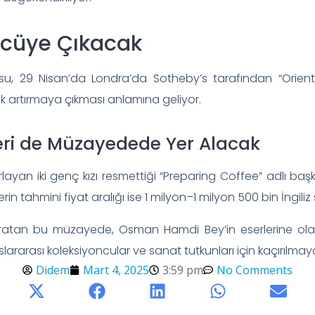
ücüye Çıkacak
u, 29 Nisan’da Londra’da Sotheby’s tarafından “Orient
açık artırmaya çıkması anlamına geliyor.
eri de Müzayedede Yer Alacak
ayan iki genç kızı resmettiği “Preparing Coffee” adlı ba
 tahmini fiyat aralığı ise 1 milyon–1 milyon 500 bin İngiliz st
tan bu müzayede, Osman Hamdi Bey’in eserlerine olan i
luslararası koleksiyoncular ve sanat tutkunları için kaçırılmay
Didem
Mart 4, 2025
3:59 pm
No Comments