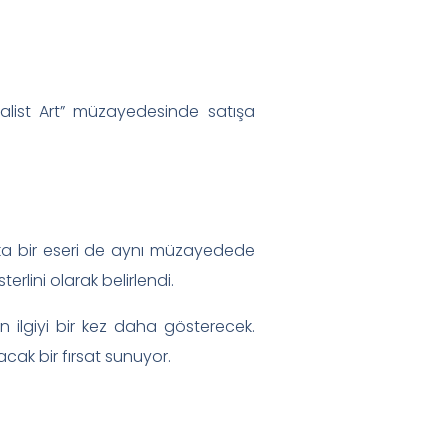
alist Art” müzayedesinde satışa
şka bir eseri de aynı müzayedede
erlini olarak belirlendi.
lgiyi bir kez daha gösterecek.
acak bir fırsat sunuyor.