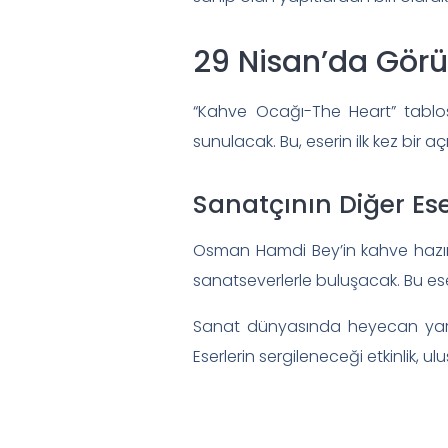
29 Nisan’da Gör
“Kahve Ocağı-The Heart” tablos
sunulacak. Bu, eserin ilk kez bir 
Sanatçının Diğer Es
Osman Hamdi Bey’in kahve hazırl
sanatseverlerle buluşacak. Bu eserin
Sanat dünyasında heyecan yara
Eserlerin sergileneceği etkinlik, u