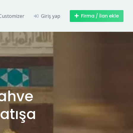
Firma / İlan ekle
Customizer
Giriş yap
Kahve
atışa