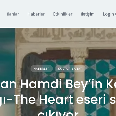
İlanlar
Haberler
Etkinlikler
İletişim
Login 
HABERLER
KÜLTÜR-SANAT
n Hamdi Bey’in 
ı-The Heart eseri s
çıkıyor