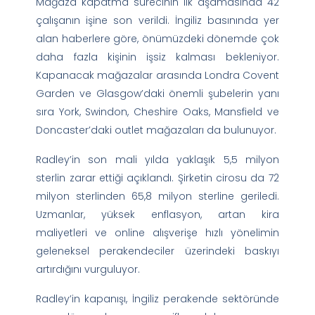
Mağaza kapatma sürecinin ilk aşamasında 42
çalışanın işine son verildi. İngiliz basınında yer
alan haberlere göre, önümüzdeki dönemde çok
daha fazla kişinin işsiz kalması bekleniyor.
Kapanacak mağazalar arasında Londra Covent
Garden ve Glasgow’daki önemli şubelerin yanı
sıra York, Swindon, Cheshire Oaks, Mansfield ve
Doncaster’daki outlet mağazaları da bulunuyor.
Radley’in son mali yılda yaklaşık 5,5 milyon
sterlin zarar ettiği açıklandı. Şirketin cirosu da 72
milyon sterlinden 65,8 milyon sterline geriledi.
Uzmanlar, yüksek enflasyon, artan kira
maliyetleri ve online alışverişe hızlı yönelimin
geleneksel perakendeciler üzerindeki baskıyı
artırdığını vurguluyor.
Radley’in kapanışı, İngiliz perakende sektöründe