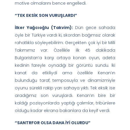
motive olmalarını bence engelledi.
“TEK EKSİK SON VURUŞLARDI”
İlker Yağcıoğlu (Takvim):
Dün gece sahada
öyle bir Türkiye vardı ki, skordan bağımsız olarak
rahatlıkla söyleyebilirim: Gerçekten çok iyi bir Milli
Takımımız var. Özellikle ilk 45 dakikada
Bulgaristan’a karşı ortaya konan oyun, adeta
kedinin fareyle oynadığı bir görüntü sundu. İki
kanat da etkiliydi ama özellikle Kenan’ın
bulunduğu taraf, temposuyla ve dinamizmiyle
oyunu sürekli rakip yarı sahaya yıktı. Tek eksik ise
aradığımız son vuruşlardı. Kenan’ın bire bir
kaldığı pozisyonlarda yaptığı çalımlar, tribünlere
olduğu kadar ekrana bakanlara da keyif verdi.
“SANTRFOR OLSA DAHA İYİ OLURDU”