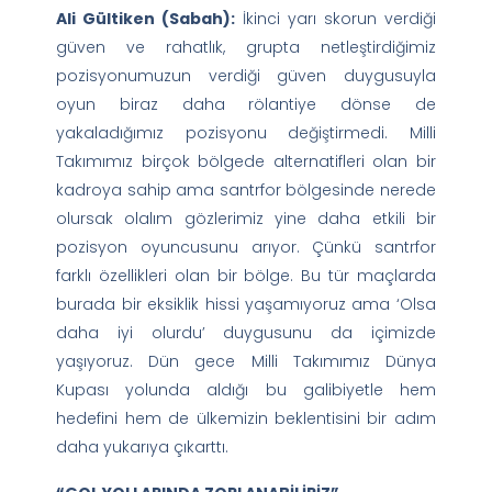
Ali Gültiken (Sabah):
İkinci yarı skorun verdiği
güven ve rahatlık, grupta netleştirdiğimiz
pozisyonumuzun verdiği güven duygusuyla
oyun biraz daha rölantiye dönse de
yakaladığımız pozisyonu değiştirmedi. Milli
Takımımız birçok bölgede alternatifleri olan bir
kadroya sahip ama santrfor bölgesinde nerede
olursak olalım gözlerimiz yine daha etkili bir
pozisyon oyuncusunu arıyor. Çünkü santrfor
farklı özellikleri olan bir bölge. Bu tür maçlarda
burada bir eksiklik hissi yaşamıyoruz ama ‘Olsa
daha iyi olurdu’ duygusunu da içimizde
yaşıyoruz. Dün gece Milli Takımımız Dünya
Kupası yolunda aldığı bu galibiyetle hem
hedefini hem de ülkemizin beklentisini bir adım
daha yukarıya çıkarttı.