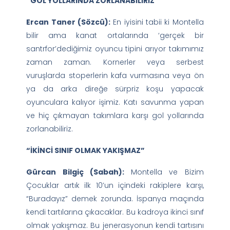
“GOL YOLLARINDA ZORLANABİLİRİZ”
Ercan Taner (Sözcü):
En iyisini tabii ki Montella
bilir ama kanat ortalarında ‘gerçek bir
santrfor’dediğimiz oyuncu tipini arıyor takımımız
zaman zaman. Kornerler veya serbest
vuruşlarda stoperlerin kafa vurmasına veya ön
ya da arka direğe sürpriz koşu yapacak
oyunculara kalıyor işimiz. Katı savunma yapan
ve hiç çıkmayan takımlara karşı gol yollarında
zorlanabiliriz.
“İKİNCİ SINIF OLMAK YAKIŞMAZ”
Gürcan Bilgiç (Sabah):
Montella ve Bizim
Çocuklar artık ilk 10’un içindeki rakiplere karşı,
“Buradayız” demek zorunda. İspanya maçında
kendi tartılarına çıkacaklar. Bu kadroya ikinci sınıf
olmak yakışmaz. Bu jenerasyonun kendi tartısını