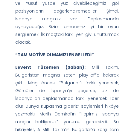
ve Yusuf yüzde yüz diyebileceğimiz gol
pozisyonlarını değerlendiremediler. Şimdi,
İspanya maçımız var. Deplasmanda
oynayacağız. Bizim amacımız iyi bir oyun
sergilemek. İlk maçtaki farklı yenilgiyi unutturmak
olacak.
“TAM MOTİVE OLMAMIZI ENGELLEDİ”
Levent Tüzemen (Sabah):
Milli Takım,
Bulgaristan maçına zaten play-off’a kalarak
çıktı. Maç öncesi “Bulgarlar’ı farklı yenersek,
Gürcüler de İspanya’yı geçerse, biz de
İspanyolları deplasmanda farklı yenersek lider
olur Dünya Kupası’na gideriz” söylemleri hikâye
yazmaktı. Merih Demiral’ın “Hepimiz İspanya
maçını bekliyoruz” yorumu gereksizdi. Bu
hikâyeler, A Milli Takım’ın Bulgarlar’a karşı tam