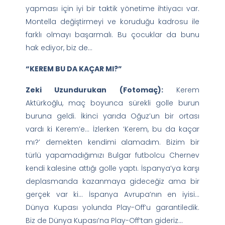
yapması için iyi bir taktik yönetime ihtiyacı var.
Montella değiştirmeyi ve koruduğu kadrosu ile
farklı olmayı başarmalı. Bu çocuklar da bunu
hak ediyor, biz de…
“KEREM BU DA KAÇAR MI?”
Zeki Uzundurukan (Fotomaç):
Kerem
Aktürkoğlu, maç boyunca sürekli golle burun
buruna geldi. İkinci yarıda Oğuz’un bir ortası
vardı ki Kerem’e… İzlerken ‘Kerem, bu da kaçar
mı?’ demekten kendimi alamadım. Bizim bir
türlü yapamadığımızı Bulgar futbolcu Chernev
kendi kalesine attığı golle yaptı. İspanya’ya karşı
deplasmanda kazanmaya gideceğiz ama bir
gerçek var ki… İspanya Avrupa’nın en iyisi…
Dünya Kupası yolunda Play-Off’u garantiledik.
Biz de Dünya Kupası’na Play-Off’tan gideriz…