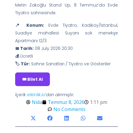
Metin Zakoğlu Stand Up, 8 Temmuz’da Evde
Tiyatro sahnesinde.
📍 Konum:
Evde Tiyatro, Kadıköy/İstanbul,
Suadiye mahallesi Suyanı sok menekşe
Apartmanı 12/3
📅 Tarih:
08 July 2026 20:30
💰
Ücretli
🏷️ Tür:
Sahne Sanatları / Tiyatro ve Gösteriler
🎟️ Bilet Al
İçerik
etkinlik.io
‘dan alınmıştır.
Nida
Temmuz 8, 2026
1:11 pm
No Comments