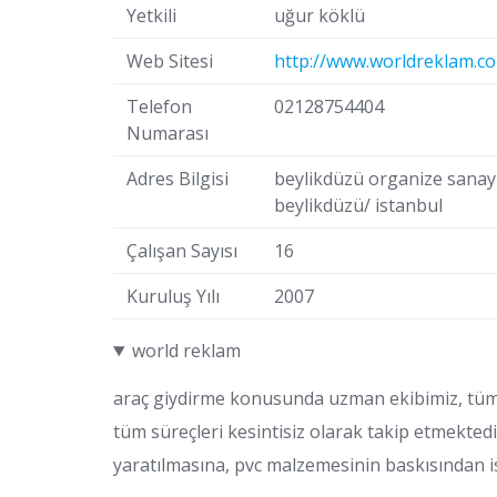
Yetkili
uğur köklü
Web Sitesi
http://www.worldreklam.co
Telefon
02128754404
Numarası
Adres Bilgisi
beylikdüzü organize sanayi 
beylikdüzü/ istanbul
Çalışan Sayısı
16
Kuruluş Yılı
2007
world reklam
araç giydirme konusunda uzman ekibimiz, tüm aş
tüm süreçleri kesintisiz olarak takip etmekted
yaratılmasına, pvc malzemesinin baskısından 