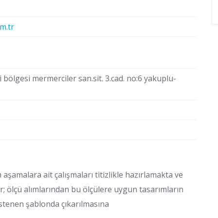
m.tr
bölgesi mermerciler san.sit. 3.cad. no:6 yakuplu-
amalara ait çalışmaları titizlikle hazırlamakta ve
ir; ölçü alımlarından bu ölçülere uygun tasarımların
istenen şablonda çıkarılmasına