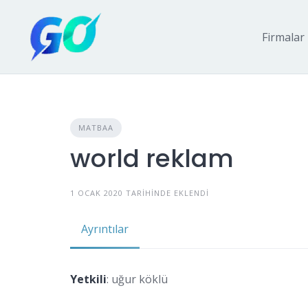
Firmalar
MATBAA
world reklam
1 OCAK 2020 TARIHINDE EKLENDI
Ayrıntılar
Yetkili
: uğur köklü