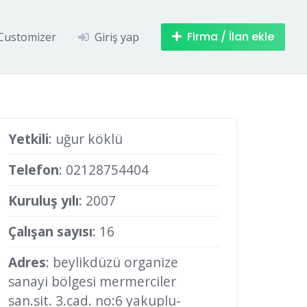
Firma / İlan ekle
Customizer
Giriş yap
Yetkili
: uğur köklü
Telefon
:
02128754404
Kuruluş yılı
: 2007
Çalışan sayısı
: 16
Adres
: beylikdüzü organize
sanayi bölgesi mermerciler
san.sit. 3.cad. no:6 yakuplu-