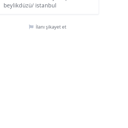
beylikdüzü/ istanbul
İlanı şikayet et