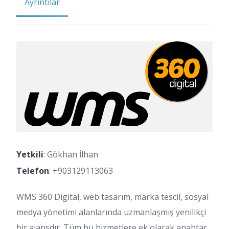
Ayrıntılar
Yetkili
: Gökhan İlhan
Telefon
:
+903129113063
WMS 360 Digital, web tasarım, marka tescil, sosyal
medya yönetimi alanlarında uzmanlaşmış yenilikçi
bir ajansdır. Tüm bu hizmetlere ek olarak anahtar