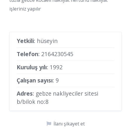
tuzla gebze kocaeli nakliyat hertürlü nakliyat
işleriniz yapılır
Yetkili
: hüseyin
Telefon
:
2164230545
Kuruluş yılı
: 1992
Çalışan sayısı
: 9
Adres
: gebze nakliyeciler sitesi
b/bilok no:8
İlanı şikayet et