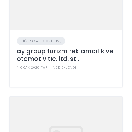
DIĞER (KATEGORI DIŞI)
ay group turızm reklamcılık ve
otomotıv tıc. ltd. stı.
1 OCAK 2020 TARIHINDE EKLENDI