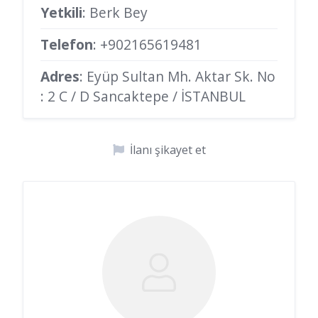
Yetkili
: Berk Bey
Telefon
:
+902165619481
Adres
: Eyüp Sultan Mh. Aktar Sk. No
: 2 C / D Sancaktepe / İSTANBUL
İlanı şikayet et