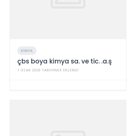
KIMYA
çbs boya kimya sa. ve tic. .a.ş
1 OCAK 2020 TARIHINDE EKLENDI