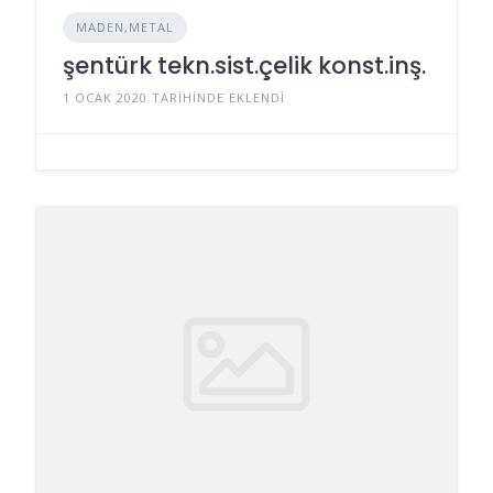
MADEN,METAL
şentürk tekn.sist.çelik konst.inş.
1 OCAK 2020 TARIHINDE EKLENDI