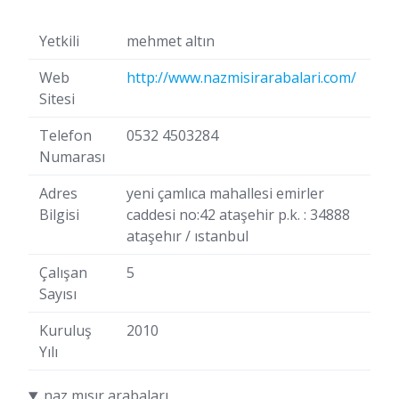
Yetkili
mehmet altın
Web
http://www.nazmisirarabalari.com/
Sitesi
Telefon
0532 4503284
Numarası
Adres
yeni çamlıca mahallesi emirler
Bilgisi
caddesi no:42 ataşehir p.k. : 34888
ataşehır / ıstanbul
Çalışan
5
Sayısı
Kuruluş
2010
Yılı
naz mısır arabaları